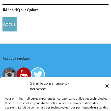
JMJ en HQ sur Qobuz
Réseaux sociaux
Gérer le consentement -
Aerozone
Tous droits réservés
Pour offrir les meilleures expériences, AerozoneJMJ utilise des technologies
telles que les cookies pour stocker et/ou accéder aux informations des
AerozoneJMJ.fr
© Mars 2006-Août 2026
appareils. Le fait de consentir à ces technologies nous permettra de traiter des