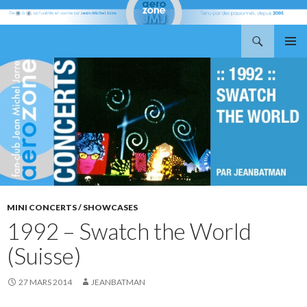
Recherche
Aerozone JMJ
ALLER
MENU
AU
PRINCI
CONTENU
MINI CONCERTS / SHOWCASES
1992 – Swatch the World
(Suisse)
27 MARS 2014
JEANBATMAN