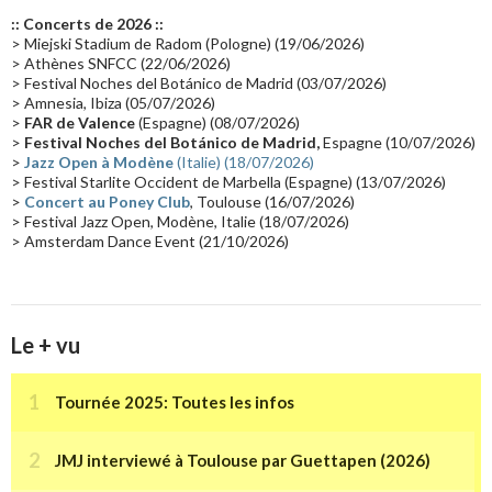
Europe en concert
(17)
Critique
(17)
Coffret
(17)
Chronologie
(16)
:: Concerts de 2026 ::
Passages radio
(16)
Vidéo Jarrecast
(16)
Synthé 80's
(16)
> Miejski Stadium de Radom (Pologne) (19/06/2026)
> Athènes SNFCC (22/06/2026)
Les concerts en Chine
(16)
Cinéma
(16)
Houston
(15)
Lyon
(15)
> Festival Noches del Botánico de Madrid (03/07/2026)
> Amnesia, Ibiza (05/07/2026)
Synthé Roland
(15)
Belgique
(15)
Récompense
(14)
>
FAR de Valence
(Espagne) (08/07/2026)
Collaborations 70's
(14)
Astronomie
(14)
France Inter
(14)
>
Festival Noches del Botánico de Madrid,
Espagne (10/07/2026)
>
Jazz Open à Modène
(Italie) (18/07/2026)
Tournée 2025
(14)
2024
(14)
Chine
(13)
> Festival Starlite Occident de Marbella (Espagne) (13/07/2026)
>
Concert au Poney Club
, Toulouse (16/07/2026)
> Festival Jazz Open, Modène, Italie (18/07/2026)
> Amsterdam Dance Event (21/10/2026)
Le + vu