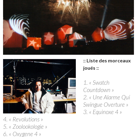
:: Liste des morceaux
joués ::
1. « Swatch
Countdown »
2. « Une Alarme Qui
Swingue Overture »
3. « Equinoxe 4 »
4. « Revolutions »
5. « Zoolookologie »
6. « Oxygene 4 »