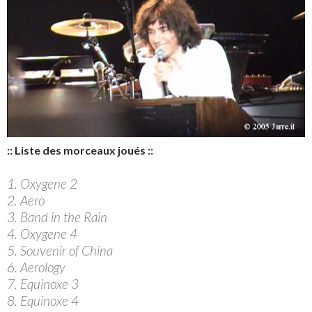
:: Liste des morceaux joués ::
1. Oxygene 2
2. Aero
3. Band in the Rain
4. Oxygene 4
5. Souvenir of China
6. Aerology
7. Equinoxe 3
8. Equinoxe 4