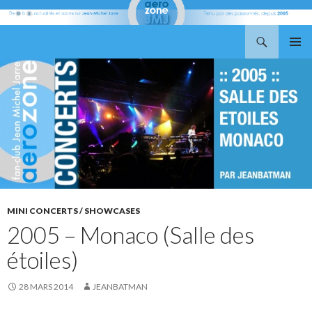
Recherche
Aerozone JMJ
ALLER
MENU
AU
PRINCI
CONTENU
MINI CONCERTS / SHOWCASES
2005 – Monaco (Salle des
étoiles)
28 MARS 2014
JEANBATMAN