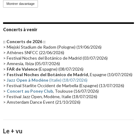
Promo 2019
(23)
Avant "Oxygène"
(23)
Equinoxe
(21)
Vinyle
(21)
Montrer davantage
Emissions 2010
(21)
Disques rares
(20)
Synthé 70's
(20)
Album instrumental
(20)
Claviériste
(19)
Groupe de Recherche Musicale
(18)
France 2
(18)
Concerts à venir
Europe en concert
(17)
Critique
(17)
Coffret
(17)
Chronologie
(16)
:: Concerts de 2026 ::
Passages radio
(16)
Vidéo Jarrecast
(16)
Synthé 80's
(16)
> Miejski Stadium de Radom (Pologne) (19/06/2026)
> Athènes SNFCC (22/06/2026)
Les concerts en Chine
(16)
Cinéma
(16)
Houston
(15)
Lyon
(15)
> Festival Noches del Botánico de Madrid (03/07/2026)
> Amnesia, Ibiza (05/07/2026)
Synthé Roland
(15)
Belgique
(15)
Récompense
(14)
>
FAR de Valence
(Espagne) (08/07/2026)
Collaborations 70's
(14)
Astronomie
(14)
France Inter
(14)
>
Festival Noches del Botánico de Madrid,
Espagne (10/07/2026)
>
Jazz Open à Modène
(Italie) (18/07/2026)
Tournée 2025
(14)
2024
(14)
Chine
(13)
> Festival Starlite Occident de Marbella (Espagne) (13/07/2026)
>
Concert au Poney Club
, Toulouse (16/07/2026)
> Festival Jazz Open, Modène, Italie (18/07/2026)
> Amsterdam Dance Event (21/10/2026)
Le + vu