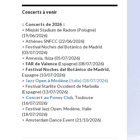
Tournée 2010
(25)
Zoolook
(23)
Promo 2019
(23)
Avant "Oxygène"
(23)
Concerts à venir
Equinoxe
(21)
Vinyle
(21)
:: Concerts de 2026 ::
Emissions 2010
(21)
Disques rares
(20)
> Miejski Stadium de Radom (Pologne)
(19/06/2026)
Synthé 70's
(20)
Album instrumental
(20)
> Athènes SNFCC (22/06/2026)
> Festival Noches del Botánico de Madrid
Claviériste
(19)
Groupe de Recherche Musicale
(18)
(03/07/2026)
France 2
(18)
Europe en concert
(17)
> Amnesia, Ibiza (05/07/2026)
>
FAR de Valence
(Espagne) (08/07/2026)
Critique
(17)
Coffret
(17)
Chronologie
(16)
>
Festival Noches del Botánico de Madrid,
Passages radio
(16)
Vidéo Jarrecast
(16)
Espagne (10/07/2026)
>
Jazz Open à Modène
(Italie) (18/07/2026)
Synthé 80's
(16)
Les concerts en Chine
(16)
> Festival Starlite Occident de Marbella
(Espagne) (13/07/2026)
Cinéma
(16)
Houston
(15)
Lyon
(15)
>
Concert au Poney Club
, Toulouse
Synthé Roland
(15)
Belgique
(15)
(16/07/2026)
> Festival Jazz Open, Modène, Italie
Récompense
(14)
Collaborations 70's
(14)
(18/07/2026)
> Amsterdam Dance Event (21/10/2026)
Astronomie
(14)
France Inter
(14)
Tournée 2025
(14)
2024
(14)
Chine
(13)