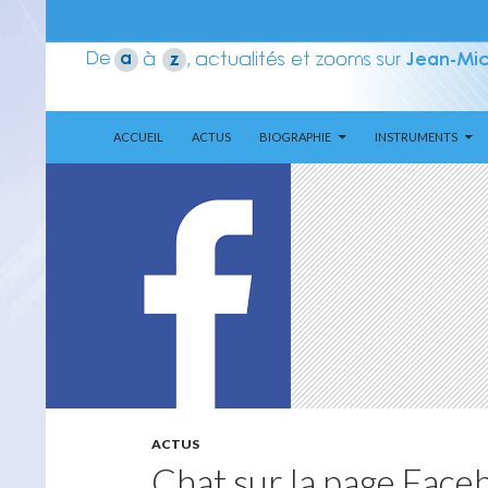
ALLER AU CONTENU
Recherche
Aerozone JMJ
ACCUEIL
ACTUS
BIOGRAPHIE
INSTRUMENTS
ACTUS
Chat sur la page Fac