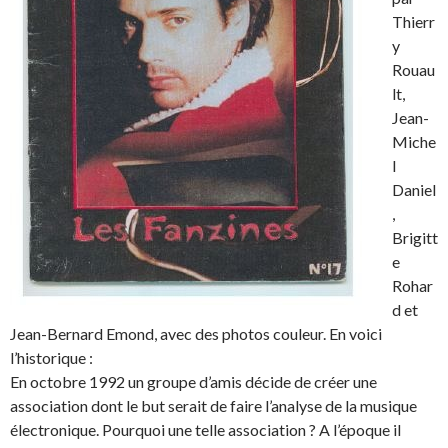
Thierr
y
Rouau
lt,
Jean-
Miche
l
Daniel
,
Brigitt
e
Rohar
d et
Jean-Bernard Emond, avec des photos couleur. En voici
l’historique :
En octobre 1992 un groupe d’amis décide de créer une
association dont le but serait de faire l’analyse de la musique
électronique. Pourquoi une telle association ? A l’époque il