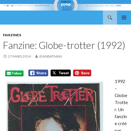
Recherche
Aerozone JMJ
ALLER
MENU
AU
PRINCI
CONTENU
FANZINES
Fanzine: Globe-trotter (1992)
27 MARS 2014
JEANBATMAN
1992
–
Globe
Trotte
r. Un
fanzin
e créé
par