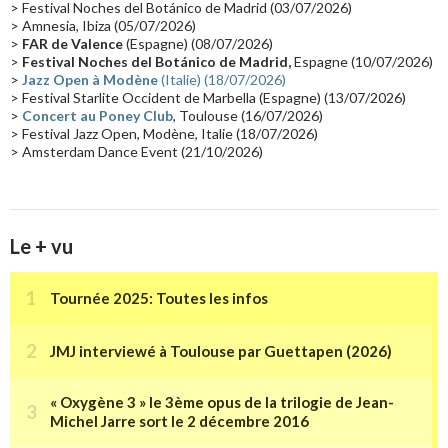
> Festival Noches del Botánico de Madrid (03/07/2026)
> Amnesia, Ibiza (05/07/2026)
Synthé Roland
(15)
Belgique
(15)
Récompense
(14)
>
FAR de Valence
(Espagne) (08/07/2026)
Collaborations 70's
(14)
Astronomie
(14)
France Inter
(14)
>
Festival Noches del Botánico de Madrid,
Espagne (10/07/2026)
>
Jazz Open à Modène
(Italie) (18/07/2026)
Tournée 2025
(14)
2024
(14)
Chine
(13)
> Festival Starlite Occident de Marbella (Espagne) (13/07/2026)
>
Concert au Poney Club
, Toulouse (16/07/2026)
> Festival Jazz Open, Modène, Italie (18/07/2026)
> Amsterdam Dance Event (21/10/2026)
Le + vu