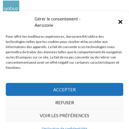
Gérer le consentement -
Aerozone
Pour offrir les meilleures expériences, AerozoneJMJ utilise des
technologies telles que les cookies pour stocker et/ou accéder aux
informations des appareils. Le fait de consentir à ces technologies nous
Réseaux sociaux
permettra de traiter des données telles que le comportement de navigation
ou les ID uniques sur ce site. Le fait de ne pas consentir ou de retirer son
consentement peut avoir un effet négatif sur certaines caractéristiques et
fonctions.
ACCEPTER
Tous droits réservés
REFUSER
AerozoneJMJ.fr
© Mars 2006-Août 2026
VOIR LES PRÉFÉRENCES
Déclaration de confidentialité
Politique de confidentialité
Fièrement propulsé par WordPress