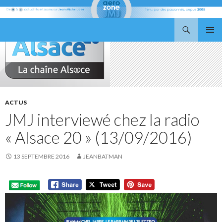
Recherche
Aerozone JMJ
ALLER
MENU
AU
PRINCI
CONTENU
ACTUS
JMJ interviewé chez la radio
« Alsace 20 » (13/09/2016)
13 SEPTEMBRE 2016
JEANBATMAN