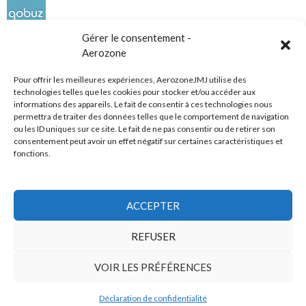
Gérer le consentement -
Aerozone
Pour offrir les meilleures expériences, AerozoneJMJ utilise des
technologies telles que les cookies pour stocker et/ou accéder aux
informations des appareils. Le fait de consentir à ces technologies nous
Réseaux sociaux
permettra de traiter des données telles que le comportement de navigation
ou les ID uniques sur ce site. Le fait de ne pas consentir ou de retirer son
consentement peut avoir un effet négatif sur certaines caractéristiques et
fonctions.
ACCEPTER
Tous droits réservés
REFUSER
AerozoneJMJ.fr
© Mars 2006-Août 2026
VOIR LES PRÉFÉRENCES
Déclaration de confidentialité
Politique de confidentialité
Fièrement propulsé par WordPress