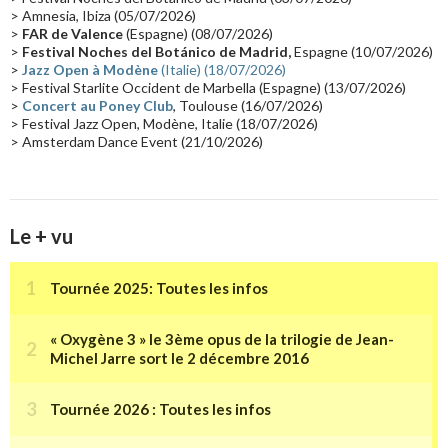
> Amnesia, Ibiza (05/07/2026)
Synthé Roland
(15)
Belgique
(15)
Récompense
(14)
>
FAR de Valence
(Espagne) (08/07/2026)
Collaborations 70's
(14)
Astronomie
(14)
France Inter
(14)
>
Festival Noches del Botánico de Madrid,
Espagne (10/07/2026)
>
Jazz Open à Modène
(Italie) (18/07/2026)
Tournée 2025
(14)
2024
(14)
Chine
(13)
> Festival Starlite Occident de Marbella (Espagne) (13/07/2026)
>
Concert au Poney Club
, Toulouse (16/07/2026)
> Festival Jazz Open, Modène, Italie (18/07/2026)
> Amsterdam Dance Event (21/10/2026)
Le + vu