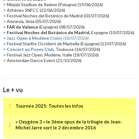
Passages radio
(16)
Vidéo Jarrecast
(16)
Synthé 80's
(16)
> Miejski Stadium de Radom (Pologne) (19/06/2026)
> Athènes SNFCC (22/06/2026)
Les concerts en Chine
(16)
Cinéma
(16)
Houston
(15)
Lyon
(15)
> Festival Noches del Botánico de Madrid (03/07/2026)
> Amnesia, Ibiza (05/07/2026)
Synthé Roland
(15)
Belgique
(15)
Récompense
(14)
>
FAR de Valence
(Espagne) (08/07/2026)
Collaborations 70's
(14)
Astronomie
(14)
France Inter
(14)
>
Festival Noches del Botánico de Madrid,
Espagne (10/07/2026)
>
Jazz Open à Modène
(Italie) (18/07/2026)
Tournée 2025
(14)
2024
(14)
Chine
(13)
> Festival Starlite Occident de Marbella (Espagne) (13/07/2026)
>
Concert au Poney Club
, Toulouse (16/07/2026)
> Festival Jazz Open, Modène, Italie (18/07/2026)
> Amsterdam Dance Event (21/10/2026)
Le + vu