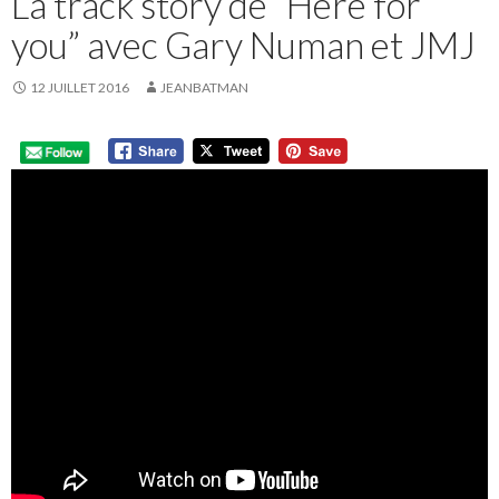
La track story de “Here for
you” avec Gary Numan et JMJ
12 JUILLET 2016
JEANBATMAN