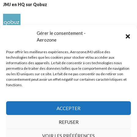
JMJ en HQ sur Qobuz
Gérer le consentement -
Aerozone
Pour offrir les meilleures expériences, AerozoneJMJ utilise des
technologies telles que les cookies pour stocker et/ou accéder aux
informations des appareils. Le fait de consentir à ces technologies nous
Réseaux sociaux
permettra de traiter des données telles que le comportement de navigation
ou les ID uniques sur ce site. Le fait de ne pas consentir ou de retirer son
consentement peut avoir un effet négatif sur certaines caractéristiques et
fonctions.
ACCEPTER
Tous droits réservés
REFUSER
AerozoneJMJ.fr
© Mars 2006-Août 2026
VOIR LES PRÉFÉRENCES