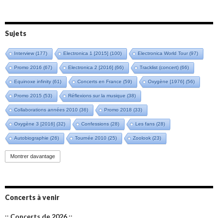
Sujets
Interview
(177)
Electronica 1 [2015]
(100)
Electronica World Tour
(97)
Promo 2016
(67)
Electronica 2 [2016]
(66)
Tracklist (concert)
(66)
Equinoxe infinity
(61)
Concerts en France
(59)
Oxygène [1976]
(56)
Promo 2015
(53)
Réflexions sur la musique
(38)
Collaborations années 2010
(36)
Promo 2018
(33)
Oxygène 3 [2016]
(32)
Confessions
(28)
Les fans
(28)
Autobiographie
(26)
Tournée 2010
(25)
Zoolook
(23)
Promo 2019
(23)
Avant "Oxygène"
(23)
Equinoxe
(21)
Vinyle
(21)
Montrer davantage
Emissions 2010
(21)
Disques rares
(20)
Synthé 70's
(20)
Album instrumental
(20)
Claviériste
(19)
Groupe de Recherche Musicale
(18)
France 2
(18)
Concerts à venir
Europe en concert
(17)
Critique
(17)
Coffret
(17)
Chronologie
(16)
:: Concerts de 2026 ::