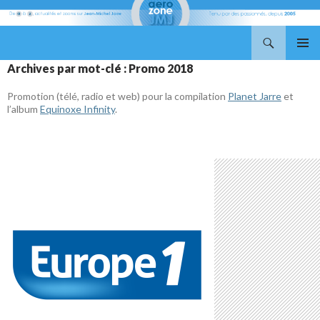
Recherche
Aerozone JMJ
ALLER
MENU
Archives par mot-clé : Promo 2018
AU
PRINCI
CONTENU
Promotion (télé, radio et web) pour la compilation
Planet Jarre
et
l’album
Equinoxe Infinity
.