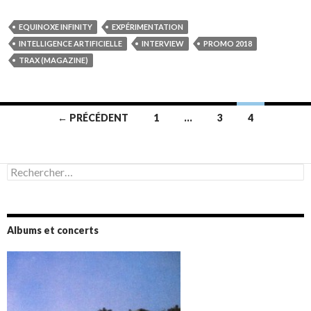
EQUINOXE INFINITY
EXPÉRIMENTATION
INTELLIGENCE ARTIFICIELLE
INTERVIEW
PROMO 2018
TRAX (MAGAZINE)
Navigation
← PRÉCÉDENT
1
…
3
4
des
articles
Rechercher :
Albums et concerts