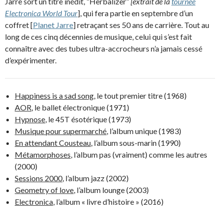
Jarre sort un titre inédit, “Herbalizer”
[extrait de la
tournée
Electronica World Tour
], qui fera partie en septembre d’un
coffret [
Planet Jarre
] retraçant ses 50 ans de carrière. Tout au
long de ces cinq décennies de musique, celui qui s’est fait
connaître avec des tubes ultra-accrocheurs n’a jamais cessé
d’expérimenter.
Happiness is a sad song
, le tout premier titre (1968)
AOR
, le ballet électronique (1971)
Hypnose
, le 45T ésotérique (1973)
Musique pour supermarché
, l’album unique (1983)
En attendant Cousteau
, l’album sous-marin (1990)
Métamorphoses
, l’album pas (vraiment) comme les autres
(2000)
Sessions 2000
, l’album jazz (2002)
Geometry of love
, l’album lounge (2003)
Electronica
, l’album « livre d’histoire » (2016)