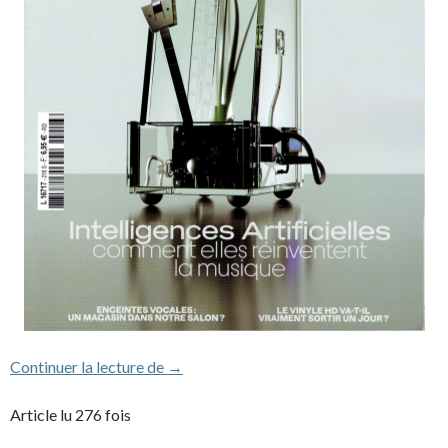
Extraits de l’interview de JMJ à Trax sur 
Continuer la lecture de
→
Article lu 276 fois