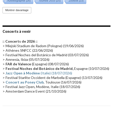
Autobiographie
(26)
Tournée 2010
(25)
Zoolook
(23)
Promo 2019
(23)
Avant "Oxygène"
(23)
Equinoxe
(21)
Vinyle
(21)
Montrer davantage
Emissions 2010
(21)
Disques rares
(20)
Synthé 70's
(20)
Album instrumental
(20)
Claviériste
(19)
Groupe de Recherche Musicale
(18)
France 2
(18)
Concerts à venir
Europe en concert
(17)
Critique
(17)
Coffret
(17)
Chronologie
(16)
:: Concerts de 2026 ::
Passages radio
(16)
Vidéo Jarrecast
(16)
Synthé 80's
(16)
> Miejski Stadium de Radom (Pologne) (19/06/2026)
> Athènes SNFCC (22/06/2026)
Les concerts en Chine
(16)
Cinéma
(16)
Houston
(15)
Lyon
(15)
> Festival Noches del Botánico de Madrid (03/07/2026)
> Amnesia, Ibiza (05/07/2026)
Synthé Roland
(15)
Belgique
(15)
Récompense
(14)
>
FAR de Valence
(Espagne) (08/07/2026)
Collaborations 70's
(14)
Astronomie
(14)
France Inter
(14)
>
Festival Noches del Botánico de Madrid,
Espagne (10/07/2026)
>
Jazz Open à Modène
(Italie) (18/07/2026)
Tournée 2025
(14)
2024
(14)
Chine
(13)
> Festival Starlite Occident de Marbella (Espagne) (13/07/2026)
>
Concert au Poney Club
, Toulouse (16/07/2026)
> Festival Jazz Open, Modène, Italie (18/07/2026)
> Amsterdam Dance Event (21/10/2026)