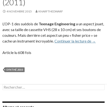
(2011)
4 NOVEMBRE 2015
KNARFTHEDWARF
L’OP-1 des suédois de
Teenage Engineering
a un aspect jouet,
avec sa taille de cassette VHS (28 x 10 cm) et ses boutons de
couleurs. Mais derrière cet aspect un peu « fisher price » se
Teenage 
cache un instrument incroyable.
Continuer la lecture de
→
Article lu 608 fois
SYNTHÉ 2010
Rechercher :