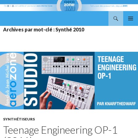
Recherche
Aerozone JMJ
ALLER
MENU
Archives par mot-clé : Synthé 2010
AU
PRINCI
CONTENU
SYNTHÉTISEURS
Teenage Engineering OP-1