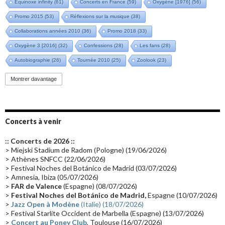
Equinoxe infinity
(61)
Concerts en France
(59)
Oxygène [1976]
(56)
Promo 2015
(53)
Réflexions sur la musique
(38)
Collaborations années 2010
(36)
Promo 2018
(33)
Oxygène 3 [2016]
(32)
Confessions
(28)
Les fans
(28)
Autobiographie
(26)
Tournée 2010
(25)
Zoolook
(23)
Promo 2019
(23)
Avant "Oxygène"
(23)
Equinoxe
(21)
Vinyle
(21)
Montrer davantage
Emissions 2010
(21)
Disques rares
(20)
Synthé 70's
(20)
Album instrumental
(20)
Claviériste
(19)
Groupe de Recherche Musicale
(18)
France 2
(18)
Concerts à venir
Europe en concert
(17)
Critique
(17)
Coffret
(17)
Chronologie
(16)
:: Concerts de 2026 ::
Passages radio
(16)
Vidéo Jarrecast
(16)
Synthé 80's
(16)
> Miejski Stadium de Radom (Pologne) (19/06/2026)
> Athènes SNFCC (22/06/2026)
Les concerts en Chine
(16)
Cinéma
(16)
Houston
(15)
Lyon
(15)
> Festival Noches del Botánico de Madrid (03/07/2026)
> Amnesia, Ibiza (05/07/2026)
Synthé Roland
(15)
Belgique
(15)
Récompense
(14)
>
FAR de Valence
(Espagne) (08/07/2026)
Collaborations 70's
(14)
Astronomie
(14)
France Inter
(14)
>
Festival Noches del Botánico de Madrid,
Espagne (10/07/2026)
>
Jazz Open à Modène
(Italie) (18/07/2026)
Tournée 2025
(14)
2024
(14)
Chine
(13)
> Festival Starlite Occident de Marbella (Espagne) (13/07/2026)
>
Concert au Poney Club
, Toulouse (16/07/2026)