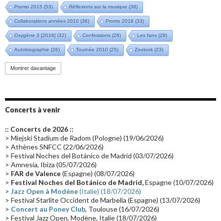
Promo 2015
(53)
Réflexions sur la musique
(38)
Collaborations années 2010
(36)
Promo 2018
(33)
Oxygène 3 [2016]
(32)
Confessions
(28)
Les fans
(28)
Autobiographie
(26)
Tournée 2010
(25)
Zoolook
(23)
Promo 2019
(23)
Avant "Oxygène"
(23)
Equinoxe
(21)
Vinyle
(21)
Montrer davantage
Emissions 2010
(21)
Disques rares
(20)
Synthé 70's
(20)
Album instrumental
(20)
Claviériste
(19)
Groupe de Recherche Musicale
(18)
France 2
(18)
Concerts à venir
Europe en concert
(17)
Critique
(17)
Coffret
(17)
Chronologie
(16)
:: Concerts de 2026 ::
Passages radio
(16)
Vidéo Jarrecast
(16)
Synthé 80's
(16)
> Miejski Stadium de Radom (Pologne) (19/06/2026)
> Athènes SNFCC (22/06/2026)
Les concerts en Chine
(16)
Cinéma
(16)
Houston
(15)
Lyon
(15)
> Festival Noches del Botánico de Madrid (03/07/2026)
> Amnesia, Ibiza (05/07/2026)
Synthé Roland
(15)
Belgique
(15)
Récompense
(14)
>
FAR de Valence
(Espagne) (08/07/2026)
Collaborations 70's
(14)
Astronomie
(14)
France Inter
(14)
>
Festival Noches del Botánico de Madrid,
Espagne (10/07/2026)
>
Jazz Open à Modène
(Italie) (18/07/2026)
Tournée 2025
(14)
2024
(14)
Chine
(13)
> Festival Starlite Occident de Marbella (Espagne) (13/07/2026)
>
Concert au Poney Club
, Toulouse (16/07/2026)
> Festival Jazz Open, Modène, Italie (18/07/2026)