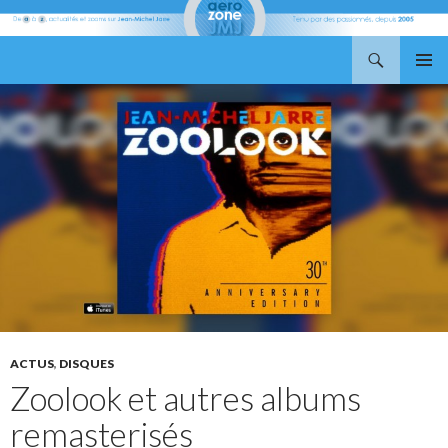
Recherche
Aerozone JMJ
ALLER
MENU
AU
PRINCI
CONTENU
ACTUS
,
DISQUES
Zoolook et autres albums
remasterisés