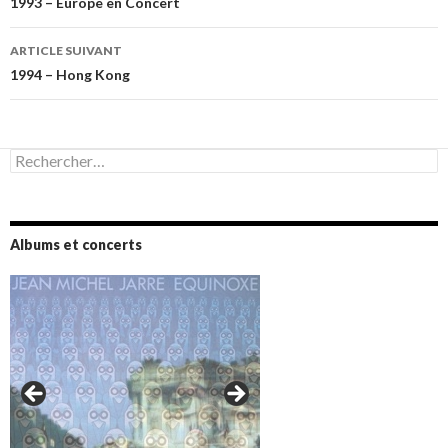
des
1993 – Europe en Concert
articles
ARTICLE SUIVANT
1994 – Hong Kong
Rechercher :
Albums et concerts