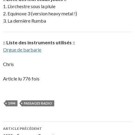
1. L’orchestre sous la pluie
2. Equinoxe 3 (version heavy metal !)
3. La dernière Rumba
:: Liste des instruments utilisés ::
Orgue de barbarie
Chris
Article lu 776 fois
1994
PASSAGES RADIO
Navigation
ARTICLE PRÉCÉDENT