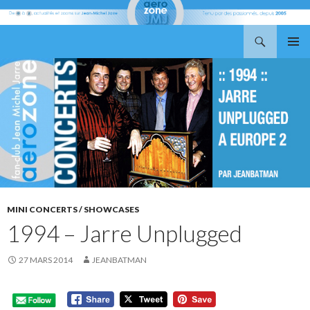
Recherche
Aerozone JMJ
ALLER
MENU
AU
PRINCI
CONTENU
MINI CONCERTS / SHOWCASES
1994 – Jarre Unplugged
27 MARS 2014
JEANBATMAN