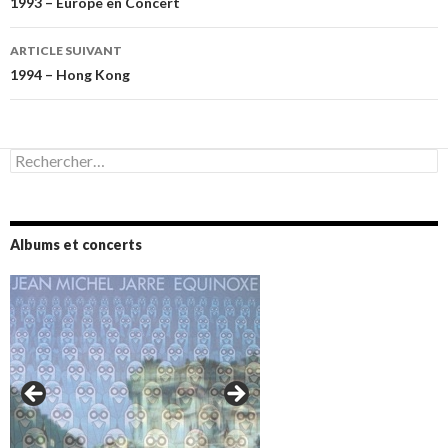
des
1993 – Europe en Concert
articles
ARTICLE SUIVANT
1994 – Hong Kong
Rechercher :
Albums et concerts