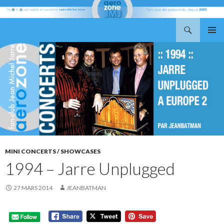
Recherche
Aerozone JMJ
ALLER
MENU
AU
PRINCI
CONTENU
MINI CONCERTS / SHOWCASES
1994 – Jarre Unplugged
27 MARS 2014
JEANBATMAN