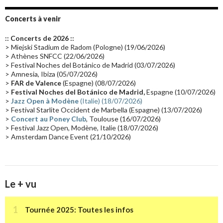
Album instrumental
(20)
Claviériste
(19)
Groupe de Recherche Musicale
(18)
France 2
(18)
Concerts à venir
Europe en concert
(17)
Critique
(17)
Coffret
(17)
Chronologie
(16)
:: Concerts de 2026 ::
Passages radio
(16)
Vidéo Jarrecast
(16)
Synthé 80's
(16)
> Miejski Stadium de Radom (Pologne) (19/06/2026)
> Athènes SNFCC (22/06/2026)
Les concerts en Chine
(16)
Cinéma
(16)
Houston
(15)
Lyon
(15)
> Festival Noches del Botánico de Madrid (03/07/2026)
> Amnesia, Ibiza (05/07/2026)
Synthé Roland
(15)
Belgique
(15)
Récompense
(14)
>
FAR de Valence
(Espagne) (08/07/2026)
Collaborations 70's
(14)
Astronomie
(14)
France Inter
(14)
>
Festival Noches del Botánico de Madrid,
Espagne (10/07/2026)
>
Jazz Open à Modène
(Italie) (18/07/2026)
Tournée 2025
(14)
2024
(14)
Chine
(13)
> Festival Starlite Occident de Marbella (Espagne) (13/07/2026)
>
Concert au Poney Club
, Toulouse (16/07/2026)
> Festival Jazz Open, Modène, Italie (18/07/2026)
> Amsterdam Dance Event (21/10/2026)
Le + vu