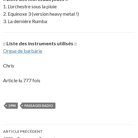
1. L’orchestre sous la pluie
2. Equinoxe 3 (version heavy metal !)
3. La dernière Rumba
:: Liste des instruments utilisés ::
Orgue de barbarie
Chris
Article lu 777 fois
1994
PASSAGES RADIO
Navigation
ARTICLE PRÉCÉDENT