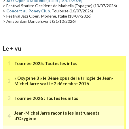
>
Jazz Open à Modène
(Italie) (18/07/2026)
Tournée 2025
(14)
2024
(14)
Chine
(13)
> Festival Starlite Occident de Marbella (Espagne) (13/07/2026)
>
Concert au Poney Club
, Toulouse (16/07/2026)
> Festival Jazz Open, Modène, Italie (18/07/2026)
> Amsterdam Dance Event (21/10/2026)
Le + vu