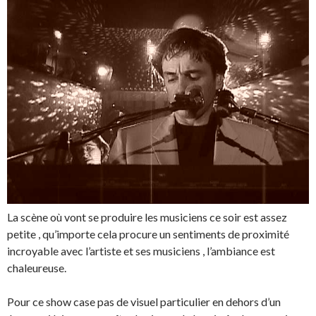
La scène où vont se produire les musiciens ce soir est assez
petite , qu’importe cela procure un sentiments de proximité
incroyable avec l’artiste et ses musiciens , l’ambiance est
chaleureuse.
Pour ce show case pas de visuel particulier en dehors d’un