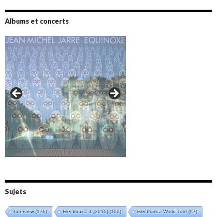
Albums et concerts
Amazônia (2021)
Oxymore (2022)
Versailles 400 (2024)
Live in Bratislava (2025)
Sujets
Interview
(176)
Electronica 1 [2015]
(100)
Electronica World Tour
(97)