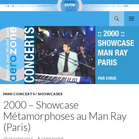
Recherche
Aerozone JMJ
ALLER
MENU
AU
PRINCI
CONTENU
MINI CONCERTS / SHOWCASES
2000 – Showcase
Métamorphoses au Man Ray
(Paris)
28 MARS 2014
CHRISTOPHE