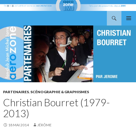
Recherche
Aerozone JMJ
ALLER
MENU
AU
PRINCI
CONTENU
PARTENAIRES
,
SCÉNOGRAPHIE & GRAPHISMES
Christian Bourret (1979-
2013)
18 MAI 2014
JÉRÔME