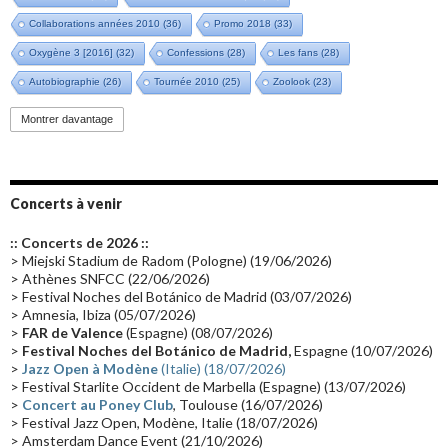
Collaborations années 2010
(36)
Promo 2018
(33)
Oxygène 3 [2016]
(32)
Confessions
(28)
Les fans
(28)
Autobiographie
(26)
Tournée 2010
(25)
Zoolook
(23)
Promo 2019
(23)
Avant "Oxygène"
(23)
Equinoxe
(21)
Vinyle
(21)
Montrer davantage
Emissions 2010
(21)
Disques rares
(20)
Synthé 70's
(20)
Album instrumental
(20)
Claviériste
(19)
Groupe de Recherche Musicale
(18)
France 2
(18)
Concerts à venir
Europe en concert
(17)
Critique
(17)
Coffret
(17)
Chronologie
(16)
:: Concerts de 2026 ::
Passages radio
(16)
Vidéo Jarrecast
(16)
Synthé 80's
(16)
> Miejski Stadium de Radom (Pologne) (19/06/2026)
> Athènes SNFCC (22/06/2026)
Les concerts en Chine
(16)
Cinéma
(16)
Houston
(15)
Lyon
(15)
> Festival Noches del Botánico de Madrid (03/07/2026)
> Amnesia, Ibiza (05/07/2026)
Synthé Roland
(15)
Belgique
(15)
Récompense
(14)
>
FAR de Valence
(Espagne) (08/07/2026)
Collaborations 70's
(14)
Astronomie
(14)
France Inter
(14)
>
Festival Noches del Botánico de Madrid,
Espagne (10/07/2026)
>
Jazz Open à Modène
(Italie) (18/07/2026)
Tournée 2025
(14)
2024
(14)
Chine
(13)
> Festival Starlite Occident de Marbella (Espagne) (13/07/2026)
>
Concert au Poney Club
, Toulouse (16/07/2026)
> Festival Jazz Open, Modène, Italie (18/07/2026)
> Amsterdam Dance Event (21/10/2026)