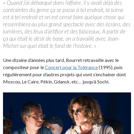
« Quand j’ai débarqué dans l’affaire, il y avait déjà des
contraintes du genre ça se passe à tel endroit, la scène
est à tel endroit et on est censé faire quelque chose qui
ressemblera au plus grand spectacle avec des écrans, des
lumières, des feux d’artifice et des faisceaux. A partir de
ça qui était le désir de base, on a travaillé avec Jean-
Michel sur quel était le fond de l’histoire. »
Une dizaine d’années plus tard, Bourret retravaille avec le
compositeur pour le
Concert pour la Tolérance
(1995), puis
régulièrement pour d’autres projets qui vont s’enchainer dont
Moscou, Le Caire, Pékin, Gdansk, etc… jusqu’à Sochi.