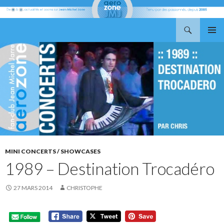
Recherche
Aerozone JMJ
ALLER
MENU
AU
PRINCI
CONTENU
MINI CONCERTS / SHOWCASES
1989 – Destination Trocadéro
27 MARS 2014
CHRISTOPHE