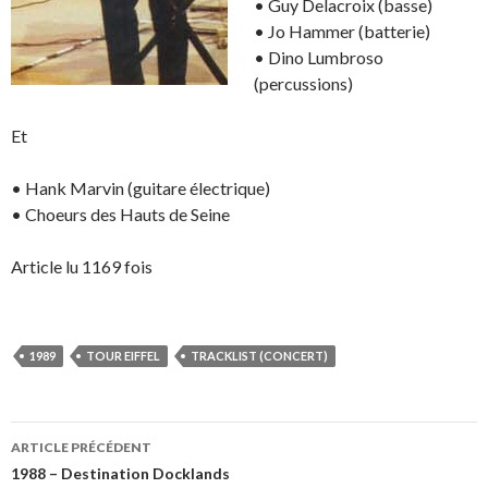
• Guy Delacroix (basse)
• Jo Hammer (batterie)
• Dino Lumbroso
(percussions)
Et
• Hank Marvin (guitare électrique)
• Choeurs des Hauts de Seine
Article lu 1169 fois
1989
TOUR EIFFEL
TRACKLIST (CONCERT)
Navigation
ARTICLE PRÉCÉDENT
des
1988 – Destination Docklands