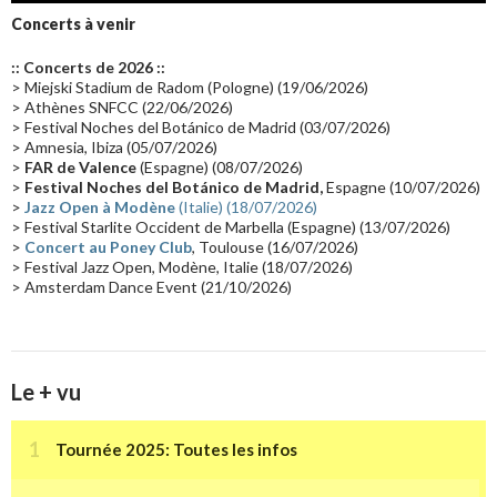
Groupe de Recherche Musicale
(18)
France 2
(18)
Concerts à venir
Europe en concert
(17)
Critique
(17)
Coffret
(17)
Chronologie
(16)
:: Concerts de 2026 ::
Passages radio
(16)
Vidéo Jarrecast
(16)
Synthé 80's
(16)
> Miejski Stadium de Radom (Pologne) (19/06/2026)
> Athènes SNFCC (22/06/2026)
Les concerts en Chine
(16)
Cinéma
(16)
Houston
(15)
Lyon
(15)
> Festival Noches del Botánico de Madrid (03/07/2026)
> Amnesia, Ibiza (05/07/2026)
Synthé Roland
(15)
Belgique
(15)
Récompense
(14)
>
FAR de Valence
(Espagne) (08/07/2026)
Collaborations 70's
(14)
Astronomie
(14)
France Inter
(14)
>
Festival Noches del Botánico de Madrid,
Espagne (10/07/2026)
>
Jazz Open à Modène
(Italie) (18/07/2026)
Tournée 2025
(14)
2024
(14)
Chine
(13)
> Festival Starlite Occident de Marbella (Espagne) (13/07/2026)
>
Concert au Poney Club
, Toulouse (16/07/2026)
> Festival Jazz Open, Modène, Italie (18/07/2026)
> Amsterdam Dance Event (21/10/2026)
Le + vu