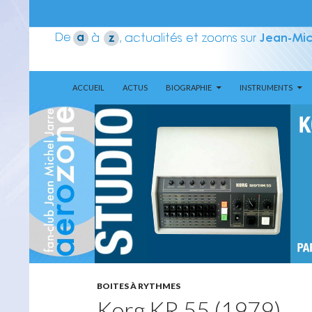
ALLER AU CONTENU
Recherche
Aerozone JMJ
ACCUEIL
ACTUS
BIOGRAPHIE
INSTRUMENTS
BOITES À RYTHMES
Korg KR 55 (1979)