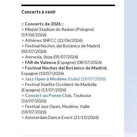
Tournée 2010
(25)
Zoolook
(23)
Promo 2019
(23)
Avant "Oxygène"
(23)
Concerts à venir
Equinoxe
(21)
Vinyle
(21)
:: Concerts de 2026 ::
Emissions 2010
(21)
Disques rares
(20)
> Miejski Stadium de Radom (Pologne)
(19/06/2026)
Synthé 70's
(20)
Album instrumental
(20)
> Athènes SNFCC (22/06/2026)
> Festival Noches del Botánico de Madrid
Claviériste
(19)
Groupe de Recherche Musicale
(18)
(03/07/2026)
France 2
(18)
Europe en concert
(17)
> Amnesia, Ibiza (05/07/2026)
>
FAR de Valence
(Espagne) (08/07/2026)
Critique
(17)
Coffret
(17)
Chronologie
(16)
>
Festival Noches del Botánico de Madrid,
Passages radio
(16)
Vidéo Jarrecast
(16)
Espagne (10/07/2026)
>
Jazz Open à Modène
(Italie) (18/07/2026)
Synthé 80's
(16)
Les concerts en Chine
(16)
> Festival Starlite Occident de Marbella
(Espagne) (13/07/2026)
Cinéma
(16)
Houston
(15)
Lyon
(15)
>
Concert au Poney Club
, Toulouse
Synthé Roland
(15)
Belgique
(15)
(16/07/2026)
> Festival Jazz Open, Modène, Italie
Récompense
(14)
Collaborations 70's
(14)
(18/07/2026)
> Amsterdam Dance Event (21/10/2026)
Astronomie
(14)
France Inter
(14)
Tournée 2025
(14)
2024
(14)
Chine
(13)