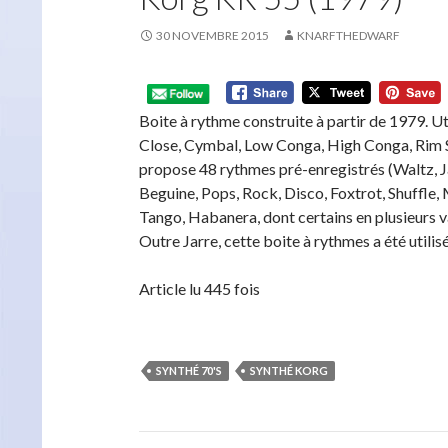
30 NOVEMBRE 2015
KNARFTHEDWARF
Boite à rythme construite à partir de 1979. 
Close, Cymbal, Low Conga, High Conga, Rim S
propose 48 rythmes pré-enregistrés (Waltz, 
Beguine, Pops, Rock, Disco, Foxtrot, Shuffle
Tango, Habanera, dont certains en plusieurs v
Outre Jarre, cette boite à rythmes a été util
Article lu 445 fois
SYNTHÉ 70'S
SYNTHÉ KORG
Navigation