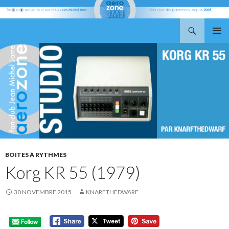
Recherche
Aerozone JMJ
ALLER
MENU
AU
PRINCI
CONTENU
BOITES À RYTHMES
Korg KR 55 (1979)
30 NOVEMBRE 2015
KNARFTHEDWARF