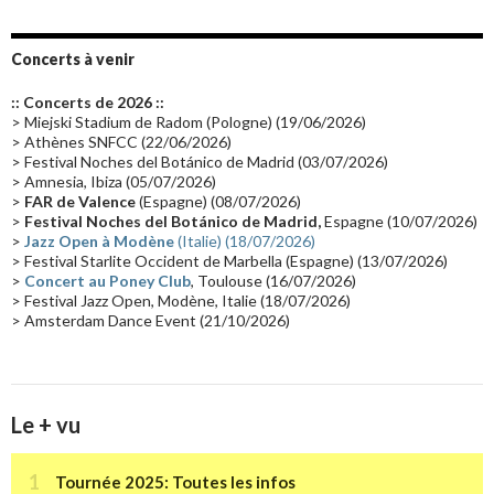
Album instrumental
(20)
Claviériste
(19)
Groupe de Recherche Musicale
(18)
France 2
(18)
Concerts à venir
Europe en concert
(17)
Critique
(17)
Coffret
(17)
Chronologie
(16)
:: Concerts de 2026 ::
Passages radio
(16)
Vidéo Jarrecast
(16)
Synthé 80's
(16)
> Miejski Stadium de Radom (Pologne) (19/06/2026)
> Athènes SNFCC (22/06/2026)
Les concerts en Chine
(16)
Cinéma
(16)
Houston
(15)
Lyon
(15)
> Festival Noches del Botánico de Madrid (03/07/2026)
> Amnesia, Ibiza (05/07/2026)
Synthé Roland
(15)
Belgique
(15)
Récompense
(14)
>
FAR de Valence
(Espagne) (08/07/2026)
Collaborations 70's
(14)
Astronomie
(14)
France Inter
(14)
>
Festival Noches del Botánico de Madrid,
Espagne (10/07/2026)
>
Jazz Open à Modène
(Italie) (18/07/2026)
Tournée 2025
(14)
2024
(14)
Chine
(13)
> Festival Starlite Occident de Marbella (Espagne) (13/07/2026)
>
Concert au Poney Club
, Toulouse (16/07/2026)
> Festival Jazz Open, Modène, Italie (18/07/2026)
> Amsterdam Dance Event (21/10/2026)
Le + vu