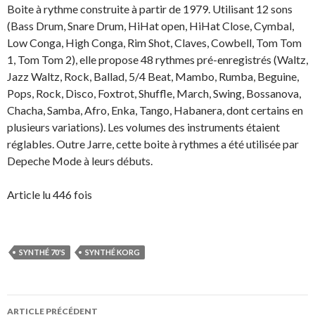
Boite à rythme construite à partir de 1979. Utilisant 12 sons
(Bass Drum, Snare Drum, HiHat open, HiHat Close, Cymbal,
Low Conga, High Conga, Rim Shot, Claves, Cowbell, Tom Tom
1, Tom Tom 2), elle propose 48 rythmes pré-enregistrés (Waltz,
Jazz Waltz, Rock, Ballad, 5/4 Beat, Mambo, Rumba, Beguine,
Pops, Rock, Disco, Foxtrot, Shuffle, March, Swing, Bossanova,
Chacha, Samba, Afro, Enka, Tango, Habanera, dont certains en
plusieurs variations). Les volumes des instruments étaient
réglables. Outre Jarre, cette boite à rythmes a été utilisée par
Depeche Mode à leurs débuts.
Article lu 446 fois
SYNTHÉ 70'S
SYNTHÉ KORG
Navigation
ARTICLE PRÉCÉDENT