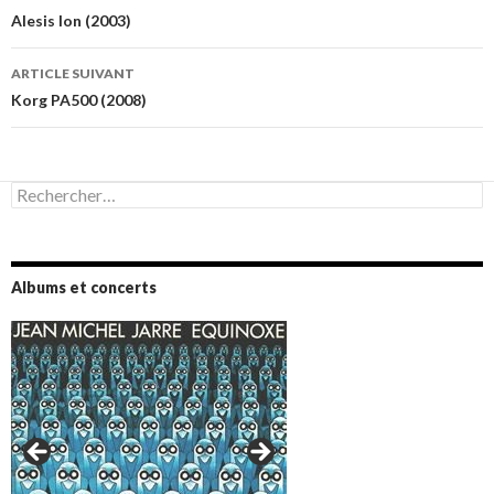
des
Alesis Ion (2003)
articles
ARTICLE SUIVANT
Korg PA500 (2008)
Rechercher :
Albums et concerts