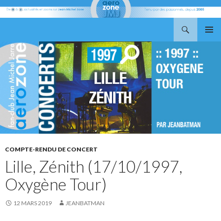
Recherche
Aerozone JMJ
ALLER
MENU
AU
PRINCI
CONTENU
COMPTE-RENDU DE CONCERT
Lille, Zénith (17/10/1997,
Oxygène Tour)
12 MARS 2019
JEANBATMAN