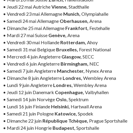
• Jeudi 22 mai Autriche
Vienne,
Stadthalle
• Vendredi 23 mai Allemagne
Munich,
Olympiahalle
• Samedi 24 mai Allemagne
Oberhausen,
Arena
• Dimanche 25 mai Allemagne
Frankfort,
Festehalle
• Mardi 27 mai Suisse
Genève,
Arena
• Vendredi 30 mai Hollande
Rotterdam,
Ahoy
• Samedi 31 mai Belgique
Bruxelles,
Forest National
• Mercredi 4 juin Angleterre
Glasgow,
SECC
• Vendredi 6 juin Angleterre
Birmingham,
NEC
• Samedi 7 juin Angleterre
Manchester,
Nynex Arena
• Dimanche 8 juin Angleterre
Londres,
Wembley Arena
• Lundi 9 juin Angleterre
Londres,
Wembley Arena
• Jeudi 12 juin Danemark
Copenhague,
Valbyhallen
• Samedi 14 juin Norvège
Oslo,
Spektrum
• Lundi 16 juin Finlande
Helsinki,
Hartwall Arena
• Samedi 21 juin Pologne
Katowice,
Spodek
• Dimanche 22 juin
République Tchèque,
Prague Sportshalle
• Mardi 24 juin Hongrie
Budapest,
Sportshalle