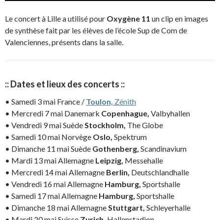
Le concert à Lille a utilisé pour
Oxygène 11
un clip en images
de synthèse fait par les élèves de l’école Sup de Com de
Valenciennes, présents dans la salle.
:: Dates et lieux des concerts ::
• Samedi 3 mai France /
Toulon,
Zénith
• Mercredi 7 mai Danemark
Copenhague,
Valbyhallen
• Vendredi 9 mai Suède
Stockholm,
The Globe
• Samedi 10 mai Norvège
Oslo,
Spektrum
• Dimanche 11 mai Suède
Gothenberg,
Scandinavium
• Mardi 13 mai Allemagne
Leipzig,
Messehalle
• Mercredi 14 mai Allemagne
Berlin,
Deutschlandhalle
• Vendredi 16 mai Allemagne
Hamburg,
Sportshalle
• Samedi 17 mai Allemagne
Hamburg,
Sportshalle
• Dimanche 18 mai Allemagne
Stuttgart,
Schleyerhalle
• Mardi 20 mai Suisse
Zurich,
Hallenstadion