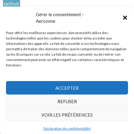
Gérer le consentement -
Aerozone
Pour offrir les meilleures expériences, AerozoneJMJ utilise des
technologies telles que les cookies pour stocker et/ou accéder aux
informations des appareils. Le fait de consentir à ces technologies nous
Réseaux sociaux
permettra de traiter des données telles que le comportement de navigation
ou les ID uniques sur ce site. Le fait de ne pas consentir ou de retirer son
consentement peut avoir un effet négatif sur certaines caractéristiques et
fonctions.
ACCEPTER
Tous droits réservés
REFUSER
AerozoneJMJ.fr
© Mars 2006-Août 2026
VOIR LES PRÉFÉRENCES
Déclaration de confidentialité
Politique de confidentialité
Fièrement propulsé par WordPress