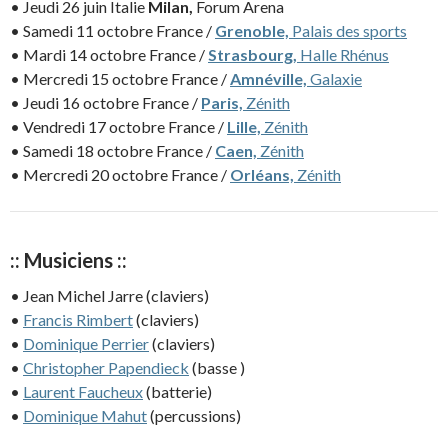
• Jeudi 26 juin Italie
Milan,
Forum Arena
• Samedi 11 octobre France /
Grenoble,
Palais des sports
• Mardi 14 octobre France /
Strasbourg,
Halle Rhénus
• Mercredi 15 octobre France /
Amnéville,
Galaxie
• Jeudi 16 octobre France /
Paris,
Zénith
• Vendredi 17 octobre France /
Lille,
Zénith
• Samedi 18 octobre France /
Caen,
Zénith
• Mercredi 20 octobre France /
Orléans,
Zénith
:: Musiciens ::
• Jean Michel Jarre (claviers)
•
Francis Rimbert
(claviers)
•
Dominique Perrier
(claviers)
•
Christopher Papendieck
(basse )
•
Laurent Faucheux
(batterie)
•
Dominique Mahut
(percussions)