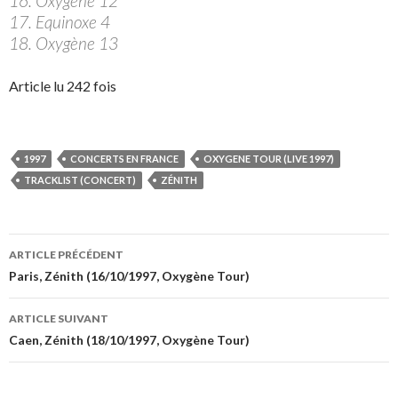
16. Oxygène 12
17. Equinoxe 4
18. Oxygène 13
Article lu 242 fois
1997
CONCERTS EN FRANCE
OXYGENE TOUR (LIVE 1997)
TRACKLIST (CONCERT)
ZÉNITH
Navigation
ARTICLE PRÉCÉDENT
des
Paris, Zénith (16/10/1997, Oxygène Tour)
articles
ARTICLE SUIVANT
Caen, Zénith (18/10/1997, Oxygène Tour)