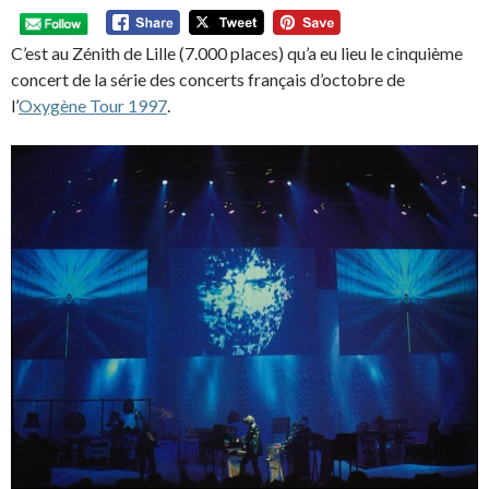
C’est au Zénith de Lille (7.000 places) qu’a eu lieu le cinquième
concert de la série des concerts français d’octobre de
l’
Oxygène Tour 1997
.