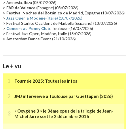
> Amnesia, Ibiza (05/07/2026)
Synthé Roland
(15)
Belgique
(15)
Récompense
(14)
>
FAR de Valence
(Espagne) (08/07/2026)
Collaborations 70's
(14)
Astronomie
(14)
France Inter
(14)
>
Festival Noches del Botánico de Madrid,
Espagne (10/07/2026)
>
Jazz Open à Modène
(Italie) (18/07/2026)
Tournée 2025
(14)
2024
(14)
Chine
(13)
> Festival Starlite Occident de Marbella (Espagne) (13/07/2026)
>
Concert au Poney Club
, Toulouse (16/07/2026)
> Festival Jazz Open, Modène, Italie (18/07/2026)
> Amsterdam Dance Event (21/10/2026)
Le + vu