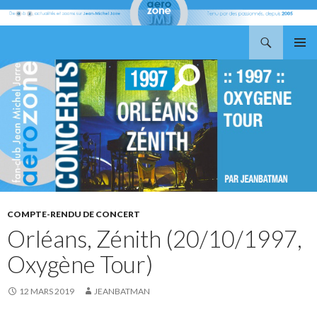
Recherche
Aerozone JMJ
ALLER
MENU
AU
PRINCI
CONTENU
COMPTE-RENDU DE CONCERT
Orléans, Zénith (20/10/1997,
Oxygène Tour)
12 MARS 2019
JEANBATMAN