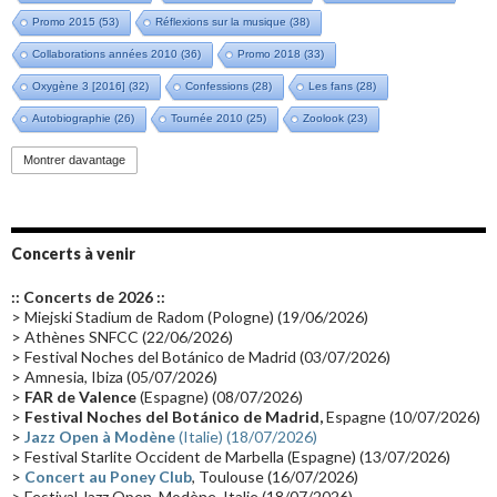
Promo 2015
(53)
Réflexions sur la musique
(38)
Collaborations années 2010
(36)
Promo 2018
(33)
Oxygène 3 [2016]
(32)
Confessions
(28)
Les fans
(28)
Autobiographie
(26)
Tournée 2010
(25)
Zoolook
(23)
Promo 2019
(23)
Avant "Oxygène"
(23)
Equinoxe
(21)
Vinyle
(21)
Montrer davantage
Emissions 2010
(21)
Disques rares
(20)
Synthé 70's
(20)
Album instrumental
(20)
Claviériste
(19)
Groupe de Recherche Musicale
(18)
France 2
(18)
Concerts à venir
Europe en concert
(17)
Critique
(17)
Coffret
(17)
Chronologie
(16)
:: Concerts de 2026 ::
Passages radio
(16)
Vidéo Jarrecast
(16)
Synthé 80's
(16)
> Miejski Stadium de Radom (Pologne) (19/06/2026)
> Athènes SNFCC (22/06/2026)
Les concerts en Chine
(16)
Cinéma
(16)
Houston
(15)
Lyon
(15)
> Festival Noches del Botánico de Madrid (03/07/2026)
> Amnesia, Ibiza (05/07/2026)
Synthé Roland
(15)
Belgique
(15)
Récompense
(14)
>
FAR de Valence
(Espagne) (08/07/2026)
Collaborations 70's
(14)
Astronomie
(14)
France Inter
(14)
>
Festival Noches del Botánico de Madrid,
Espagne (10/07/2026)
>
Jazz Open à Modène
(Italie) (18/07/2026)
Tournée 2025
(14)
2024
(14)
Chine
(13)
> Festival Starlite Occident de Marbella (Espagne) (13/07/2026)
>
Concert au Poney Club
, Toulouse (16/07/2026)
> Festival Jazz Open, Modène, Italie (18/07/2026)