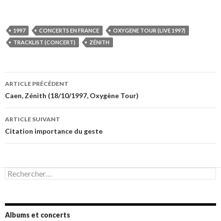
1997
CONCERTS EN FRANCE
OXYGENE TOUR (LIVE 1997)
TRACKLIST (CONCERT)
ZÉNITH
Navigation
ARTICLE PRÉCÉDENT
des
Caen, Zénith (18/10/1997, Oxygène Tour)
articles
ARTICLE SUIVANT
Citation importance du geste
Rechercher :
Albums et concerts