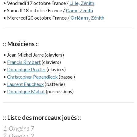
• Vendredi 17 octobre France /
Lille,
Zénith
• Samedi 18 octobre France /
Caen,
Zénith
• Mercredi 20 octobre France /
Orléans,
Zénith
:: Musiciens ::
• Jean Michel Jarre (claviers)
•
Francis Rimbert
(claviers)
•
Dominique Perrier
(claviers)
•
Christopher Papendieck
(basse )
•
Laurent Faucheux
(batterie)
•
Dominique Mahut
(percussions)
:: Liste des morceaux joués ::
1. Oxygène 7
2. Oxygène 2