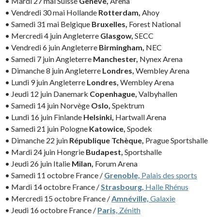
• Mardi 27 mai Suisse
Genève,
Arena
• Vendredi 30 mai Hollande
Rotterdam,
Ahoy
• Samedi 31 mai Belgique
Bruxelles,
Forest National
• Mercredi 4 juin Angleterre
Glasgow,
SECC
• Vendredi 6 juin Angleterre
Birmingham,
NEC
• Samedi 7 juin Angleterre
Manchester,
Nynex Arena
• Dimanche 8 juin Angleterre
Londres,
Wembley Arena
• Lundi 9 juin Angleterre
Londres,
Wembley Arena
• Jeudi 12 juin Danemark
Copenhague,
Valbyhallen
• Samedi 14 juin Norvège
Oslo,
Spektrum
• Lundi 16 juin Finlande
Helsinki,
Hartwall Arena
• Samedi 21 juin Pologne
Katowice,
Spodek
• Dimanche 22 juin
République Tchèque,
Prague Sportshalle
• Mardi 24 juin Hongrie
Budapest,
Sportshalle
• Jeudi 26 juin Italie
Milan,
Forum Arena
• Samedi 11 octobre France /
Grenoble,
Palais des sports
• Mardi 14 octobre France /
Strasbourg,
Halle Rhénus
• Mercredi 15 octobre France /
Amnéville,
Galaxie
• Jeudi 16 octobre France /
Paris,
Zénith