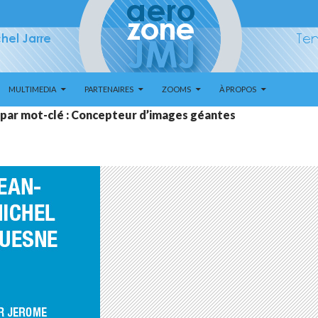
MULTIMEDIA
PARTENAIRES
ZOOMS
À PROPOS
 par mot-clé : Concepteur d’images géantes