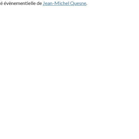
été évènementielle de
Jean-Michel Quesne
.
 (1986-2013)