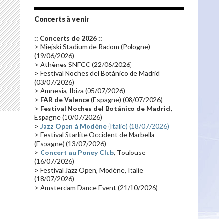
Tournée 2010
(25)
Zoolook
(23)
Promo 2019
(23)
Avant "Oxygène"
(23)
Concerts à venir
Equinoxe
(21)
Vinyle
(21)
:: Concerts de 2026 ::
Emissions 2010
(21)
Disques rares
(20)
> Miejski Stadium de Radom (Pologne)
(19/06/2026)
Synthé 70's
(20)
Album instrumental
(20)
> Athènes SNFCC (22/06/2026)
> Festival Noches del Botánico de Madrid
Claviériste
(19)
Groupe de Recherche Musicale
(18)
(03/07/2026)
France 2
(18)
Europe en concert
(17)
> Amnesia, Ibiza (05/07/2026)
>
FAR de Valence
(Espagne) (08/07/2026)
Critique
(17)
Coffret
(17)
Chronologie
(16)
>
Festival Noches del Botánico de Madrid,
Passages radio
(16)
Vidéo Jarrecast
(16)
Espagne (10/07/2026)
>
Jazz Open à Modène
(Italie) (18/07/2026)
Synthé 80's
(16)
Les concerts en Chine
(16)
> Festival Starlite Occident de Marbella
(Espagne) (13/07/2026)
Cinéma
(16)
Houston
(15)
Lyon
(15)
>
Concert au Poney Club
, Toulouse
Synthé Roland
(15)
Belgique
(15)
(16/07/2026)
> Festival Jazz Open, Modène, Italie
Récompense
(14)
Collaborations 70's
(14)
(18/07/2026)
> Amsterdam Dance Event (21/10/2026)
Astronomie
(14)
France Inter
(14)
Tournée 2025
(14)
2024
(14)
Chine
(13)