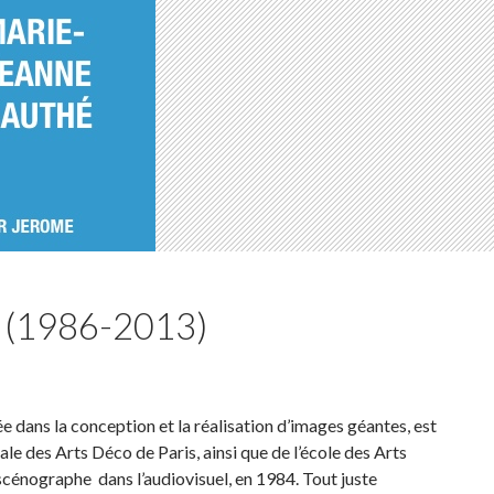
 (1986-2013)
dans la conception et la réalisation d’images géantes, est
le des Arts Déco de Paris, ainsi que de l’école des Arts
scénographe dans l’audiovisuel, en 1984. Tout juste