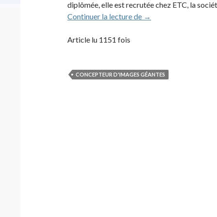
diplômée, elle est recrutée chez ETC, la soci
Marie-Jeanne Gauthé
Continuer la lecture de
→
Article lu 1151 fois
CONCEPTEUR D'IMAGES GÉANTES