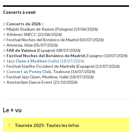
Album instrumental
(20)
Claviériste
(19)
Groupe de Recherche Musicale
(18)
France 2
(18)
Concerts à venir
Europe en concert
(17)
Critique
(17)
Coffret
(17)
Chronologie
(16)
:: Concerts de 2026 ::
Passages radio
(16)
Vidéo Jarrecast
(16)
Synthé 80's
(16)
> Miejski Stadium de Radom (Pologne) (19/06/2026)
> Athènes SNFCC (22/06/2026)
Les concerts en Chine
(16)
Cinéma
(16)
Houston
(15)
Lyon
(15)
> Festival Noches del Botánico de Madrid (03/07/2026)
> Amnesia, Ibiza (05/07/2026)
Synthé Roland
(15)
Belgique
(15)
Récompense
(14)
>
FAR de Valence
(Espagne) (08/07/2026)
Collaborations 70's
(14)
Astronomie
(14)
France Inter
(14)
>
Festival Noches del Botánico de Madrid,
Espagne (10/07/2026)
>
Jazz Open à Modène
(Italie) (18/07/2026)
Tournée 2025
(14)
2024
(14)
Chine
(13)
> Festival Starlite Occident de Marbella (Espagne) (13/07/2026)
>
Concert au Poney Club
, Toulouse (16/07/2026)
> Festival Jazz Open, Modène, Italie (18/07/2026)
> Amsterdam Dance Event (21/10/2026)
Le + vu