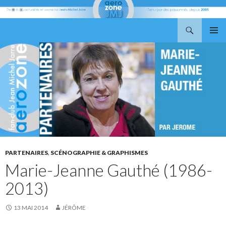
Recherche
Aerozone JMJ
ALLER
MENU
AU
PRINCI
CONTENU
PARTENAIRES
,
SCÉNOGRAPHIE & GRAPHISMES
Marie-Jeanne Gauthé (1986-
2013)
13 MAI 2014
JÉRÔME