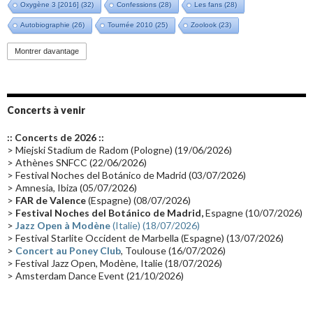
Oxygène 3 [2016]
(32)
Confessions
(28)
Les fans
(28)
Autobiographie
(26)
Tournée 2010
(25)
Zoolook
(23)
Promo 2019
(23)
Avant "Oxygène"
(23)
Equinoxe
(21)
Vinyle
(21)
Montrer davantage
Emissions 2010
(21)
Disques rares
(20)
Synthé 70's
(20)
Album instrumental
(20)
Claviériste
(19)
Groupe de Recherche Musicale
(18)
France 2
(18)
Concerts à venir
Europe en concert
(17)
Critique
(17)
Coffret
(17)
Chronologie
(16)
:: Concerts de 2026 ::
Passages radio
(16)
Vidéo Jarrecast
(16)
Synthé 80's
(16)
> Miejski Stadium de Radom (Pologne) (19/06/2026)
> Athènes SNFCC (22/06/2026)
Les concerts en Chine
(16)
Cinéma
(16)
Houston
(15)
Lyon
(15)
> Festival Noches del Botánico de Madrid (03/07/2026)
> Amnesia, Ibiza (05/07/2026)
Synthé Roland
(15)
Belgique
(15)
Récompense
(14)
>
FAR de Valence
(Espagne) (08/07/2026)
Collaborations 70's
(14)
Astronomie
(14)
France Inter
(14)
>
Festival Noches del Botánico de Madrid,
Espagne (10/07/2026)
>
Jazz Open à Modène
(Italie) (18/07/2026)
Tournée 2025
(14)
2024
(14)
Chine
(13)
> Festival Starlite Occident de Marbella (Espagne) (13/07/2026)
>
Concert au Poney Club
, Toulouse (16/07/2026)
> Festival Jazz Open, Modène, Italie (18/07/2026)
> Amsterdam Dance Event (21/10/2026)