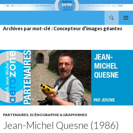
Recherche
Aerozone JMJ
ALLER
MENU
Archives par mot-clé : Concepteur d’images géantes
AU
PRINCI
CONTENU
PARTENAIRES
,
SCÉNOGRAPHIE & GRAPHISMES
Jean-Michel Quesne (1986)