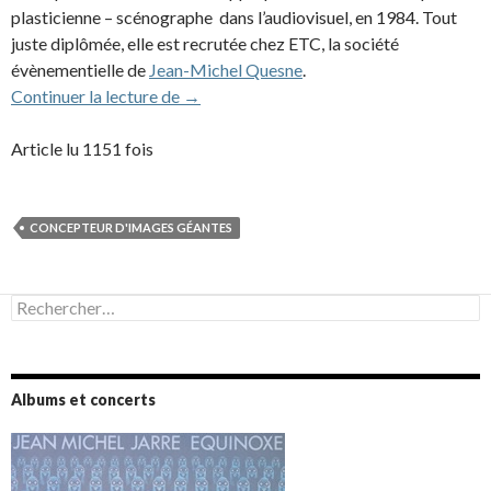
plasticienne – scénographe dans l’audiovisuel, en 1984. Tout
juste diplômée, elle est recrutée chez ETC, la société
évènementielle de
Jean-Michel Quesne
.
Marie-Jeanne Gauthé (1986-2013)
Continuer la lecture de
→
Article lu 1151 fois
CONCEPTEUR D'IMAGES GÉANTES
Rechercher :
Albums et concerts