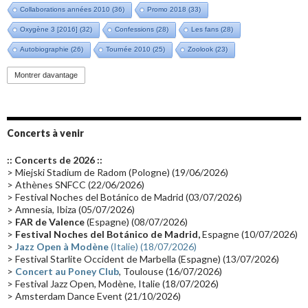
Collaborations années 2010
(36)
Promo 2018
(33)
Oxygène 3 [2016]
(32)
Confessions
(28)
Les fans
(28)
Autobiographie
(26)
Tournée 2010
(25)
Zoolook
(23)
Promo 2019
(23)
Avant "Oxygène"
(23)
Equinoxe
(21)
Vinyle
(21)
Montrer davantage
Emissions 2010
(21)
Disques rares
(20)
Synthé 70's
(20)
Album instrumental
(20)
Claviériste
(19)
Groupe de Recherche Musicale
(18)
France 2
(18)
Concerts à venir
Europe en concert
(17)
Critique
(17)
Coffret
(17)
Chronologie
(16)
:: Concerts de 2026 ::
Passages radio
(16)
Vidéo Jarrecast
(16)
Synthé 80's
(16)
> Miejski Stadium de Radom (Pologne) (19/06/2026)
> Athènes SNFCC (22/06/2026)
Les concerts en Chine
(16)
Cinéma
(16)
Houston
(15)
Lyon
(15)
> Festival Noches del Botánico de Madrid (03/07/2026)
> Amnesia, Ibiza (05/07/2026)
Synthé Roland
(15)
Belgique
(15)
Récompense
(14)
>
FAR de Valence
(Espagne) (08/07/2026)
Collaborations 70's
(14)
Astronomie
(14)
France Inter
(14)
>
Festival Noches del Botánico de Madrid,
Espagne (10/07/2026)
>
Jazz Open à Modène
(Italie) (18/07/2026)
Tournée 2025
(14)
2024
(14)
Chine
(13)
> Festival Starlite Occident de Marbella (Espagne) (13/07/2026)
>
Concert au Poney Club
, Toulouse (16/07/2026)
> Festival Jazz Open, Modène, Italie (18/07/2026)
> Amsterdam Dance Event (21/10/2026)