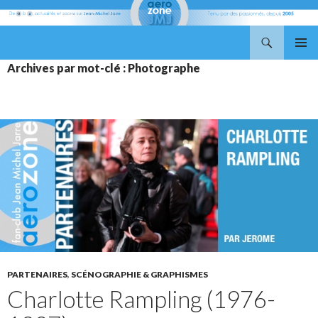
Recherche
Aerozone JMJ
ALLER
MENU
Archives par mot-clé : Photographe
AU
PRINCI
CONTENU
PARTENAIRES
,
SCÉNOGRAPHIE & GRAPHISMES
Charlotte Rampling (1976-