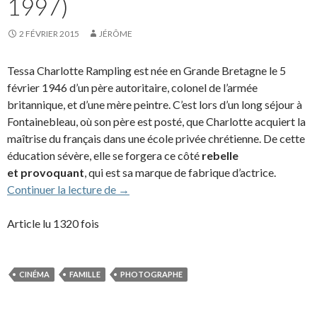
1997)
2 FÉVRIER 2015
JÉRÔME
Tessa Charlotte Rampling est née en Grande Bretagne le 5
février 1946 d’un père autoritaire, colonel de l’armée
britannique, et d’une mère peintre. C’est lors d’un long séjour à
Fontainebleau, où son père est posté, que Charlotte acquiert la
maîtrise du français dans une école privée chrétienne. De cette
éducation sévère, elle se forgera ce côté
rebelle
et provoquant
, qui est sa marque de fabrique d’actrice.
Charlotte Rampling (1976-1997)
Continuer la lecture de
→
Article lu 1320 fois
CINÉMA
FAMILLE
PHOTOGRAPHE