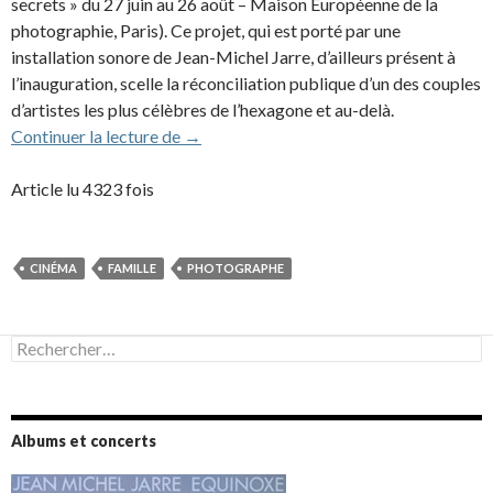
secrets » du 27 juin au 26 août – Maison Européenne de la
photographie, Paris). Ce projet, qui est porté par une
installation sonore de Jean-Michel Jarre, d’ailleurs présent à
l’inauguration, scelle la réconciliation publique d’un des couples
d’artistes les plus célèbres de l’hexagone et au-delà.
Charlotte Rampling, la muse du musicien
Continuer la lecture de
→
Article lu 4323 fois
CINÉMA
FAMILLE
PHOTOGRAPHE
Rechercher :
Albums et concerts