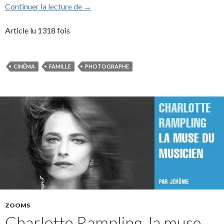
Charlotte Rampling (1976-1997)
Continuer la lecture de
→
Article lu 1318 fois
CINÉMA
FAMILLE
PHOTOGRAPHE
ZOOMS
Charlotte Rampling, la muse