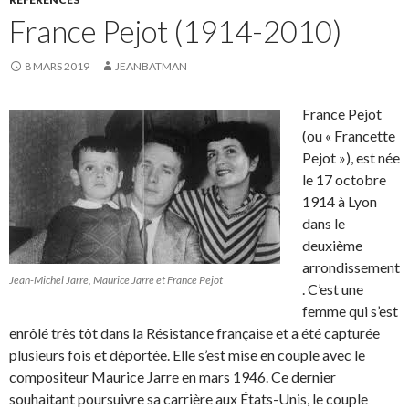
France Pejot (1914-2010)
8 MARS 2019
JEANBATMAN
France Pejot
(ou « Francette
Pejot »), est née
le
17 octobre
1914
à Lyon
dans le
deuxième
arrondissement
Jean-Michel Jarre, Maurice Jarre et France Pejot
. C’est une
femme qui s’est
enrôlé très tôt dans la Résistance française et a été capturée
plusieurs fois et déportée. Elle s’est mise en couple avec le
compositeur Maurice Jarre en mars 1946. Ce dernier
souhaitant poursuivre sa carrière aux États-Unis, le couple