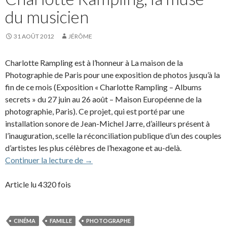
du musicien
31 AOÛT 2012
JÉRÔME
Charlotte Rampling est à l’honneur à La maison de la
Photographie de Paris pour une exposition de photos jusqu’à la
fin de ce mois (Exposition « Charlotte Rampling – Albums
secrets » du 27 juin au 26 août – Maison Européenne de la
photographie, Paris). Ce projet, qui est porté par une
installation sonore de Jean-Michel Jarre, d’ailleurs présent à
l’inauguration, scelle la réconciliation publique d’un des couples
d’artistes les plus célèbres de l’hexagone et au-delà.
Charlotte Rampling, la muse du musicien
Continuer la lecture de
→
Article lu 4320 fois
CINÉMA
FAMILLE
PHOTOGRAPHE