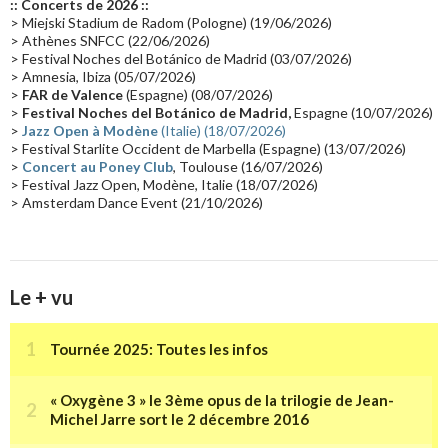
:: Concerts de 2026 ::
Passages radio
(16)
Vidéo Jarrecast
(16)
Synthé 80's
(16)
> Miejski Stadium de Radom (Pologne) (19/06/2026)
> Athènes SNFCC (22/06/2026)
Les concerts en Chine
(16)
Cinéma
(16)
Houston
(15)
Lyon
(15)
> Festival Noches del Botánico de Madrid (03/07/2026)
> Amnesia, Ibiza (05/07/2026)
Synthé Roland
(15)
Belgique
(15)
Récompense
(14)
>
FAR de Valence
(Espagne) (08/07/2026)
Collaborations 70's
(14)
Astronomie
(14)
France Inter
(14)
>
Festival Noches del Botánico de Madrid,
Espagne (10/07/2026)
>
Jazz Open à Modène
(Italie) (18/07/2026)
Tournée 2025
(14)
2024
(14)
Chine
(13)
> Festival Starlite Occident de Marbella (Espagne) (13/07/2026)
>
Concert au Poney Club
, Toulouse (16/07/2026)
> Festival Jazz Open, Modène, Italie (18/07/2026)
> Amsterdam Dance Event (21/10/2026)
Le + vu