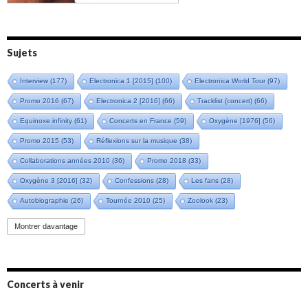
Sujets
Interview
(177)
Electronica 1 [2015]
(100)
Electronica World Tour
(97)
Promo 2016
(67)
Electronica 2 [2016]
(66)
Tracklist (concert)
(66)
Equinoxe infinity
(61)
Concerts en France
(59)
Oxygène [1976]
(56)
Promo 2015
(53)
Réflexions sur la musique
(38)
Collaborations années 2010
(36)
Promo 2018
(33)
Oxygène 3 [2016]
(32)
Confessions
(28)
Les fans
(28)
Autobiographie
(26)
Tournée 2010
(25)
Zoolook
(23)
Promo 2019
(23)
Avant "Oxygène"
(23)
Equinoxe
(21)
Vinyle
(21)
Montrer davantage
Emissions 2010
(21)
Disques rares
(20)
Synthé 70's
(20)
Album instrumental
(20)
Claviériste
(19)
Groupe de Recherche Musicale
(18)
France 2
(18)
Concerts à venir
Europe en concert
(17)
Critique
(17)
Coffret
(17)
Chronologie
(16)