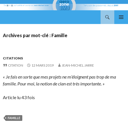
Recherche
Aerozone JMJ
ALLER
MENU
AU
PRINCI
CONTENU
Archives par mot-clé : Famille
CITATIONS
CITATION
12 MARS 2019
JEAN-MICHEL JARRE
« Je fais en sorte que mes projets ne m’éloignent pas trop de ma
famille. Pour moi, la notion de clan est très importante. »
Article lu 43 fois
FAMILLE