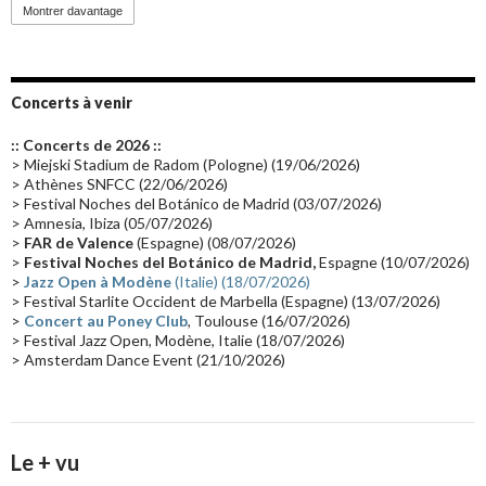
Promo 2019
(23)
Avant "Oxygène"
(23)
Equinoxe
(21)
Vinyle
(21)
Montrer davantage
Emissions 2010
(21)
Disques rares
(20)
Synthé 70's
(20)
Album instrumental
(20)
Claviériste
(19)
Groupe de Recherche Musicale
(18)
France 2
(18)
Concerts à venir
Europe en concert
(17)
Critique
(17)
Coffret
(17)
Chronologie
(16)
:: Concerts de 2026 ::
Passages radio
(16)
Vidéo Jarrecast
(16)
Synthé 80's
(16)
> Miejski Stadium de Radom (Pologne) (19/06/2026)
> Athènes SNFCC (22/06/2026)
Les concerts en Chine
(16)
Cinéma
(16)
Houston
(15)
Lyon
(15)
> Festival Noches del Botánico de Madrid (03/07/2026)
> Amnesia, Ibiza (05/07/2026)
Synthé Roland
(15)
Belgique
(15)
Récompense
(14)
>
FAR de Valence
(Espagne) (08/07/2026)
Collaborations 70's
(14)
Astronomie
(14)
France Inter
(14)
>
Festival Noches del Botánico de Madrid,
Espagne (10/07/2026)
>
Jazz Open à Modène
(Italie) (18/07/2026)
Tournée 2025
(14)
2024
(14)
Chine
(13)
> Festival Starlite Occident de Marbella (Espagne) (13/07/2026)
>
Concert au Poney Club
, Toulouse (16/07/2026)
> Festival Jazz Open, Modène, Italie (18/07/2026)
> Amsterdam Dance Event (21/10/2026)
Le + vu