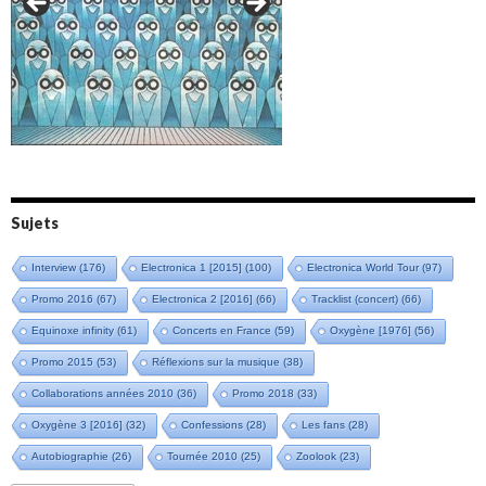
Amazônia (2021)
Oxymore (2022)
Versailles 400 (2024)
Live in Bratislava (2025)
Sujets
Interview
(176)
Electronica 1 [2015]
(100)
Electronica World Tour
(97)
Promo 2016
(67)
Electronica 2 [2016]
(66)
Tracklist (concert)
(66)
Equinoxe infinity
(61)
Concerts en France
(59)
Oxygène [1976]
(56)
Promo 2015
(53)
Réflexions sur la musique
(38)
Collaborations années 2010
(36)
Promo 2018
(33)
Oxygène 3 [2016]
(32)
Confessions
(28)
Les fans
(28)
Autobiographie
(26)
Tournée 2010
(25)
Zoolook
(23)