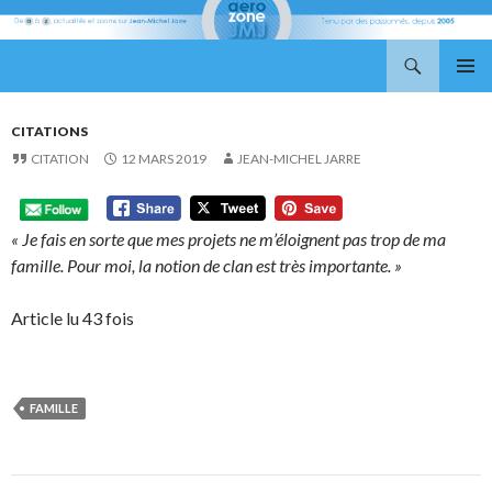
Recherche
Aerozone JMJ
ALLER
MENU
AU
PRINCI
CONTENU
CITATIONS
CITATION
12 MARS 2019
JEAN-MICHEL JARRE
« Je fais en sorte que mes projets ne m’éloignent pas trop de ma
famille. Pour moi, la notion de clan est très importante. »
Article lu 43 fois
FAMILLE