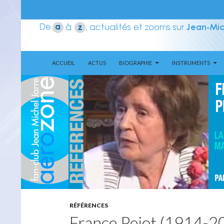
ALLER AU CONTENU
Recherche
Aerozone JMJ
ACCUEIL
ACTUS
BIOGRAPHIE
INSTRUMENTS
RÉFÉRENCES
France Pejot (1914-2