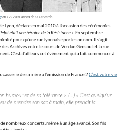
ng
en 1979 au Concert de La Concorde.
e Lyon, déclare en mai 2010 à l’occasion des cérémonies
ejot était une héroïne de la Résistance »
. En septembre
nimité pour qu’une rue lyonnaise porte son nom. Il s’agit
ce des Archives entre le cours de Verdun Gensoul et la rue
nt. C’est d’ailleurs cet événement qui a fait commencer à
cocasserie de sa mère à l’émission de France 2
C’est votre vie
n humour et de sa tolérance ». (…) « C’est quelqu’un
eu de prendre son sac à main, elle prenait la
e de nombreux concerts, même à un âge avancé. Son fils
 fils « Jamie ».