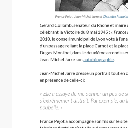
France Pejot, Jean-Michel Jarre et
Charlotte Rampli
Gérard Collomb, sénateur du Rhône et maire d
célébrant la Victoire du 8 mai 1945 :
« France P
2018, le conseil municipal de Lyon vote à l’una
d’un passage reliant la place Carnot et la pla
Dugas Montbel, dans le deuxième arrondisseme
Jean-Michel Jarre son
autobiographie
.
Jean-Michel Jarre dresse un portrait tout en 
en présence de celle-ci:
« Elle a essayé de me donner un peu de so
d’extrêmement distrait. Par exemple, au li
poubelle. »
France Pejot a accompagné son fils sur le sit
faisait sa fierté et c’est elle qui surnommait son