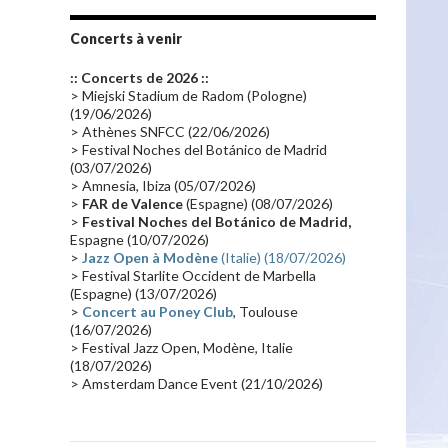
Tournée 2010
(25)
Zoolook
(23)
Promo 2019
(23)
Avant "Oxygène"
(23)
Concerts à venir
Equinoxe
(21)
Vinyle
(21)
:: Concerts de 2026 ::
Emissions 2010
(21)
Disques rares
(20)
> Miejski Stadium de Radom (Pologne)
(19/06/2026)
Synthé 70's
(20)
Album instrumental
(20)
> Athènes SNFCC (22/06/2026)
> Festival Noches del Botánico de Madrid
Claviériste
(19)
Groupe de Recherche Musicale
(18)
(03/07/2026)
France 2
(18)
Europe en concert
(17)
> Amnesia, Ibiza (05/07/2026)
>
FAR de Valence
(Espagne) (08/07/2026)
Critique
(17)
Coffret
(17)
Chronologie
(16)
>
Festival Noches del Botánico de Madrid,
Passages radio
(16)
Vidéo Jarrecast
(16)
Espagne (10/07/2026)
>
Jazz Open à Modène
(Italie) (18/07/2026)
Synthé 80's
(16)
Les concerts en Chine
(16)
> Festival Starlite Occident de Marbella
(Espagne) (13/07/2026)
Cinéma
(16)
Houston
(15)
Lyon
(15)
>
Concert au Poney Club
, Toulouse
Synthé Roland
(15)
Belgique
(15)
(16/07/2026)
> Festival Jazz Open, Modène, Italie
Récompense
(14)
Collaborations 70's
(14)
(18/07/2026)
> Amsterdam Dance Event (21/10/2026)
Astronomie
(14)
France Inter
(14)
Tournée 2025
(14)
2024
(14)
Chine
(13)