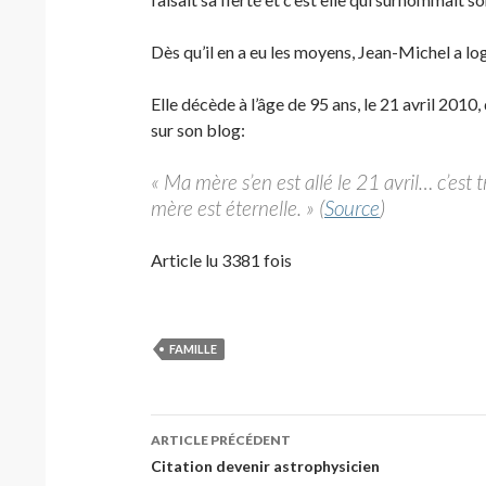
Dès qu’il en a eu les moyens, Jean-Michel a l
Elle décède à l’âge de 95 ans, le
21 avril 2010
,
sur son blog:
« Ma mère s’en est allé le 21 avril… c’est
mère est éternelle. » (
Source
)
Article lu 3381 fois
FAMILLE
Navigation
ARTICLE PRÉCÉDENT
des
Citation devenir astrophysicien