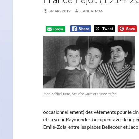
8 MARS 2019
JEANBATMAN
Jean-Michel Jarre, Maurice Jarre et France Pejot
occasionnellement) des vêtements pour le ciné
et sa sœur Raymonde s’occupent avec leur père
Emile-Zola, entre les places Bellecour et Jac