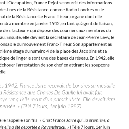
nt l’Occupation, France Pejot se nourrit des informations
destines de la Résistance, comme Radio Londres ou le
nal de la Résistance Le Franc-Tireur, organe dont elle
endra membre en janvier 1942, en tant qu’agent de liaison,
e de « facteur » qui dépose des courriers aux membres du
au. Ensuite, elle devient la secrétaire de Jean-Pierre Lévy, le
ponsable du mouvement Franc-Tireur. Son appartement au
rième étage du numéro 4 de la place des Jacobins et sa
ique de lingerie sont une des bases du réseau. En 1942, elle
 échouer l’arrestation de son chef en attirant les soupçons
lle.
ès 1942, France Jarre recevait de Londres sa médaille
a Résistance que Charles De Gaulle lui avait fait
yer et qu’elle reçut d’un parachutiste. Elle devait être
ensée. » (Télé 7 jours, 1er juin 1987)
le rappelle son fils:
« C ‘est France Jarre qui, la première, a
uis elle a été déportée a Ravensbruck. »
(Télé 7 jours, 1er juin