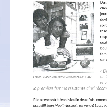
Dura
clan
jour
devi
sort
rése
res
quat
bout
fait
sur e
« D
de l
France Pejot et Jean-Michel Jarre chez lui en 1987
envo
la première femme résistante ainsi récomp
Elle a rencontré Jean Moulin deux fois, comme 
accueilli Jean Moulin lorsqu’il est venu à Lyon, p