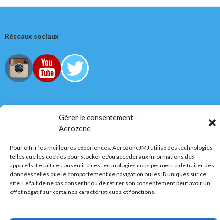
Réseaux sociaux
Tous droits réservés
Gérer le consentement -
Aerozone
AerozoneJMJ.fr
© Mars 2006-Août 2026
Pour offrir les meilleures expériences, AerozoneJMJ utilise des technologies
telles que les cookies pour stocker et/ou accéder aux informations des
appareils. Le fait de consentir à ces technologies nous permettra de traiter des
Politique de confidentialité
Fièrement propulsé par WordPress
données telles que le comportement de navigation ou les ID uniques sur ce
site. Le fait de ne pas consentir ou de retirer son consentement peut avoir un
effet négatif sur certaines caractéristiques et fonctions.