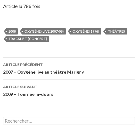
Article lu 786 fois
2008
OXYGÈNE (LIVE 2007-08)
OXYGÈNE [1976]
THÉÂTRES
TRACKLIST (CONCERT)
Navigation
ARTICLE PRÉCÉDENT
des
2007 – Oxygène live au théâtre Marigny
articles
ARTICLE SUIVANT
2009 – Tournée In-doors
Rechercher :