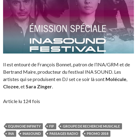
Il est entouré de François Bonnet, patron de l’INA/GRM et de
Bertrand Maire, producteur du festival INA SOUND. Les
artistes qui se produisent en DJ set ce soir là sont
Molécule
,
Clozee
, et
Sara Zinger
.
Article lu 124 fois
EQUINOXE INFINITY
FIP
GROUPE DE RECHERCHE MUSICALE
INA
INASOUND
PASSAGES RADIO
PROMO 2018