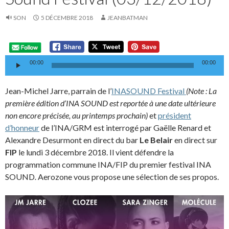
SON
5 DÉCEMBRE 2018
JEANBATMAN
L
a
00:00
00:00
Jean-Michel Jarre, parrain de l’
INASOUND Festival
(Note : La
première édition d’INA SOUND est reportée à une date ultérieure
non encore précisée, au printemps prochain)
et
président
d’honneur
de l’INA/GRM est interrogé par Gaëlle Renard et
Alexandre Desurmont en direct du bar
Le Belair
en direct sur
FIP
le lundi 3 décembre 2018. Il vient défendre la
programmation commune INA/FIP du premier festival INA
SOUND
.
Aerozone vous propose une sélection de ses propos.