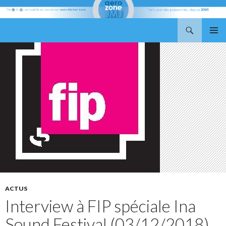
Recherche
Aerozone JMJ
ALLER
MENU
AU
PRINCI
CONTENU
ACTUS
Interview à FIP spéciale Ina
Sound Festival (03/12/2018)