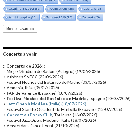
Oxygène 3 [2016]
(32)
Confessions
(28)
Les fans
(28)
Autobiographie
(26)
Tournée 2010
(25)
Zoolook
(23)
Promo 2019
(23)
Avant "Oxygène"
(23)
Equinoxe
(21)
Vinyle
(21)
Montrer davantage
Emissions 2010
(21)
Disques rares
(20)
Synthé 70's
(20)
Album instrumental
(20)
Claviériste
(19)
Groupe de Recherche Musicale
(18)
France 2
(18)
Concerts à venir
Europe en concert
(17)
Critique
(17)
Coffret
(17)
Chronologie
(16)
:: Concerts de 2026 ::
Passages radio
(16)
Vidéo Jarrecast
(16)
Synthé 80's
(16)
> Miejski Stadium de Radom (Pologne) (19/06/2026)
> Athènes SNFCC (22/06/2026)
Les concerts en Chine
(16)
Cinéma
(16)
Houston
(15)
Lyon
(15)
> Festival Noches del Botánico de Madrid (03/07/2026)
> Amnesia, Ibiza (05/07/2026)
Synthé Roland
(15)
Belgique
(15)
Récompense
(14)
>
FAR de Valence
(Espagne) (08/07/2026)
Collaborations 70's
(14)
Astronomie
(14)
France Inter
(14)
>
Festival Noches del Botánico de Madrid,
Espagne (10/07/2026)
>
Jazz Open à Modène
(Italie) (18/07/2026)
Tournée 2025
(14)
2024
(14)
Chine
(13)
> Festival Starlite Occident de Marbella (Espagne) (13/07/2026)
>
Concert au Poney Club
, Toulouse (16/07/2026)
> Festival Jazz Open, Modène, Italie (18/07/2026)
> Amsterdam Dance Event (21/10/2026)