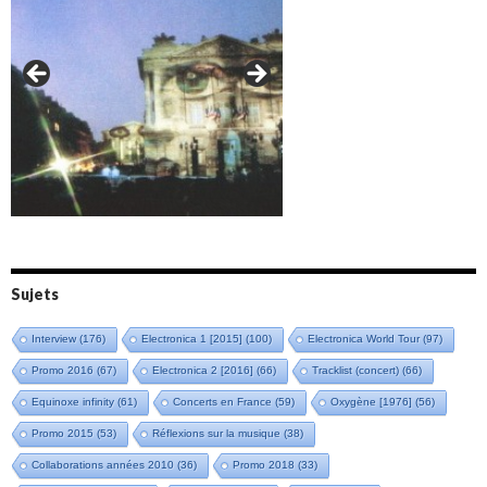
Amazônia (2021)
Oxymore (2022)
Versailles 400 (2024)
Live in Bratislava (2025)
Sujets
Interview
(176)
Electronica 1 [2015]
(100)
Electronica World Tour
(97)
Promo 2016
(67)
Electronica 2 [2016]
(66)
Tracklist (concert)
(66)
Equinoxe infinity
(61)
Concerts en France
(59)
Oxygène [1976]
(56)
Promo 2015
(53)
Réflexions sur la musique
(38)
Collaborations années 2010
(36)
Promo 2018
(33)