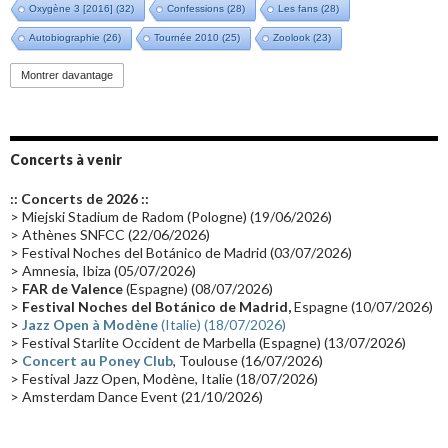
Oxygène 3 [2016]
(32)
Confessions
(28)
Les fans
(28)
Autobiographie
(26)
Tournée 2010
(25)
Zoolook
(23)
Promo 2019
(23)
Avant "Oxygène"
(23)
Equinoxe
(21)
Vinyle
(21)
Montrer davantage
Emissions 2010
(21)
Disques rares
(20)
Synthé 70's
(20)
Album instrumental
(20)
Claviériste
(19)
Groupe de Recherche Musicale
(18)
France 2
(18)
Concerts à venir
Europe en concert
(17)
Critique
(17)
Coffret
(17)
Chronologie
(16)
:: Concerts de 2026 ::
Passages radio
(16)
Vidéo Jarrecast
(16)
Synthé 80's
(16)
> Miejski Stadium de Radom (Pologne) (19/06/2026)
> Athènes SNFCC (22/06/2026)
Les concerts en Chine
(16)
Cinéma
(16)
Houston
(15)
Lyon
(15)
> Festival Noches del Botánico de Madrid (03/07/2026)
> Amnesia, Ibiza (05/07/2026)
Synthé Roland
(15)
Belgique
(15)
Récompense
(14)
>
FAR de Valence
(Espagne) (08/07/2026)
Collaborations 70's
(14)
Astronomie
(14)
France Inter
(14)
>
Festival Noches del Botánico de Madrid,
Espagne (10/07/2026)
>
Jazz Open à Modène
(Italie) (18/07/2026)
Tournée 2025
(14)
2024
(14)
Chine
(13)
> Festival Starlite Occident de Marbella (Espagne) (13/07/2026)
>
Concert au Poney Club
, Toulouse (16/07/2026)
> Festival Jazz Open, Modène, Italie (18/07/2026)
> Amsterdam Dance Event (21/10/2026)