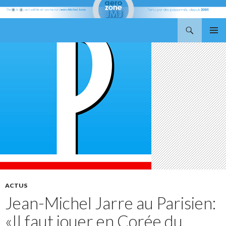
Recherche
Aerozone JMJ
ALLER
MENU
AU
PRINCI
CONTENU
ACTUS
Jean-Michel Jarre au Parisien:
«Il faut jouer en Corée du