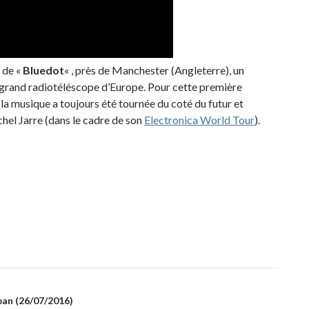
f de «
Bluedot
« , près de Manchester (Angleterre), un
us grand radiotéléscope d’Europe. Pour cette première
t la musique a toujours été tournée du coté du futur et
chel Jarre (dans le cadre de son
Electronica World Tour
).
iban (26/07/2016)