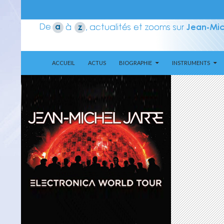
ALLER AU CONTENU
Recherche
Aerozone JMJ
ACCUEIL
ACTUS
BIOGRAPHIE
INSTRUMENTS