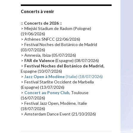
Tournée 2010
(25)
Zoolook
(23)
Promo 2019
(23)
Avant "Oxygène"
(23)
Concerts à venir
Equinoxe
(21)
Vinyle
(21)
:: Concerts de 2026 ::
Emissions 2010
(21)
Disques rares
(20)
> Miejski Stadium de Radom (Pologne)
(19/06/2026)
Synthé 70's
(20)
Album instrumental
(20)
> Athènes SNFCC (22/06/2026)
> Festival Noches del Botánico de Madrid
Claviériste
(19)
Groupe de Recherche Musicale
(18)
(03/07/2026)
France 2
(18)
Europe en concert
(17)
> Amnesia, Ibiza (05/07/2026)
>
FAR de Valence
(Espagne) (08/07/2026)
Critique
(17)
Coffret
(17)
Chronologie
(16)
>
Festival Noches del Botánico de Madrid,
Passages radio
(16)
Vidéo Jarrecast
(16)
Espagne (10/07/2026)
>
Jazz Open à Modène
(Italie) (18/07/2026)
Synthé 80's
(16)
Les concerts en Chine
(16)
> Festival Starlite Occident de Marbella
(Espagne) (13/07/2026)
Cinéma
(16)
Houston
(15)
Lyon
(15)
>
Concert au Poney Club
, Toulouse
Synthé Roland
(15)
Belgique
(15)
(16/07/2026)
> Festival Jazz Open, Modène, Italie
Récompense
(14)
Collaborations 70's
(14)
(18/07/2026)
> Amsterdam Dance Event (21/10/2026)
Astronomie
(14)
France Inter
(14)
Tournée 2025
(14)
2024
(14)
Chine
(13)