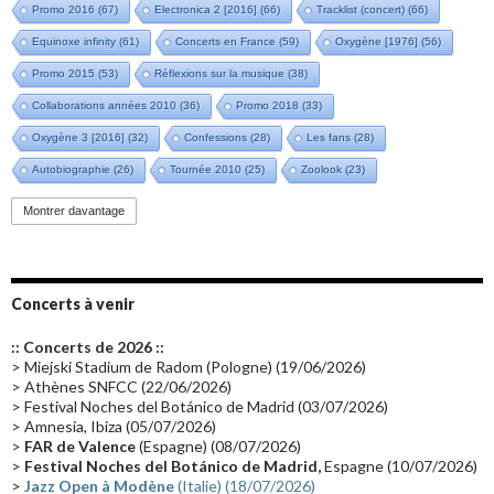
Promo 2016
(67)
Electronica 2 [2016]
(66)
Tracklist (concert)
(66)
Equinoxe infinity
(61)
Concerts en France
(59)
Oxygène [1976]
(56)
Promo 2015
(53)
Réflexions sur la musique
(38)
Collaborations années 2010
(36)
Promo 2018
(33)
Oxygène 3 [2016]
(32)
Confessions
(28)
Les fans
(28)
Autobiographie
(26)
Tournée 2010
(25)
Zoolook
(23)
Promo 2019
(23)
Avant "Oxygène"
(23)
Equinoxe
(21)
Vinyle
(21)
Montrer davantage
Emissions 2010
(21)
Disques rares
(20)
Synthé 70's
(20)
Album instrumental
(20)
Claviériste
(19)
Groupe de Recherche Musicale
(18)
France 2
(18)
Concerts à venir
Europe en concert
(17)
Critique
(17)
Coffret
(17)
Chronologie
(16)
:: Concerts de 2026 ::
Passages radio
(16)
Vidéo Jarrecast
(16)
Synthé 80's
(16)
> Miejski Stadium de Radom (Pologne) (19/06/2026)
> Athènes SNFCC (22/06/2026)
Les concerts en Chine
(16)
Cinéma
(16)
Houston
(15)
Lyon
(15)
> Festival Noches del Botánico de Madrid (03/07/2026)
> Amnesia, Ibiza (05/07/2026)
Synthé Roland
(15)
Belgique
(15)
Récompense
(14)
>
FAR de Valence
(Espagne) (08/07/2026)
Collaborations 70's
(14)
Astronomie
(14)
France Inter
(14)
>
Festival Noches del Botánico de Madrid,
Espagne (10/07/2026)
>
Jazz Open à Modène
(Italie) (18/07/2026)
Tournée 2025
(14)
2024
(14)
Chine
(13)