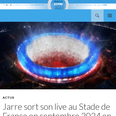
Recherche
Aerozone JMJ
ALLER
MENU
AU
PRINCI
CONTENU
ACTUS
Jarre sort son live au Stade de
France en septembre 2024 en