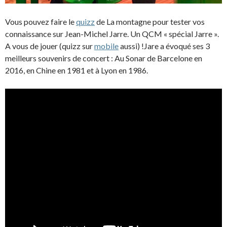
Vous pouvez faire le
quizz
de La montagne pour tester vos
connaissance sur Jean-Michel Jarre. Un QCM « spécial Jarre ».
A vous de jouer (quizz sur
mobile
aussi) !
Jare a évoqué ses 3
meilleurs souvenirs de concert : Au Sonar de Barcelone en
2016, en Chine en 1981 et à Lyon en 1986.