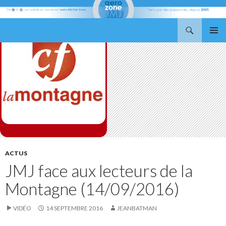
Recherche
Aerozone JMJ
ALLER
MENU
AU
PRINCI
CONTENU
ACTUS
JMJ face aux lecteurs de la
Montagne (14/09/2016)
VIDÉO
14 SEPTEMBRE 2016
JEANBATMAN