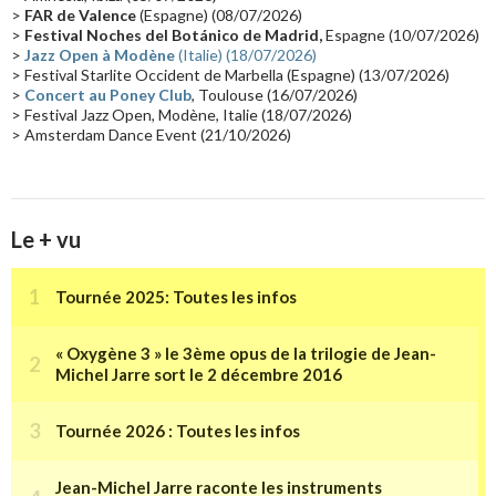
>
FAR de Valence
(Espagne) (08/07/2026)
Collaborations 70's
(14)
Astronomie
(14)
France Inter
(14)
>
Festival Noches del Botánico de Madrid,
Espagne (10/07/2026)
>
Jazz Open à Modène
(Italie) (18/07/2026)
Tournée 2025
(14)
2024
(14)
Chine
(13)
> Festival Starlite Occident de Marbella (Espagne) (13/07/2026)
>
Concert au Poney Club
, Toulouse (16/07/2026)
> Festival Jazz Open, Modène, Italie (18/07/2026)
> Amsterdam Dance Event (21/10/2026)
Le + vu