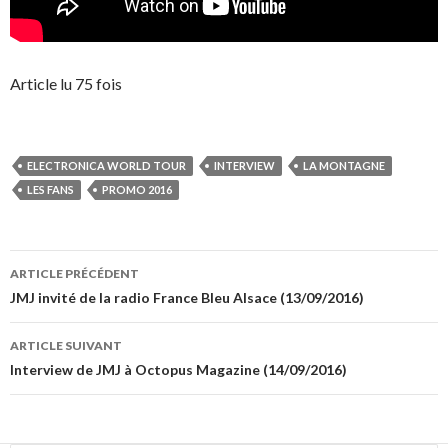
Article lu 75 fois
ELECTRONICA WORLD TOUR
INTERVIEW
LA MONTAGNE
LES FANS
PROMO 2016
Navigation
ARTICLE PRÉCÉDENT
des
JMJ invité de la radio France Bleu Alsace (13/09/2016)
articles
ARTICLE SUIVANT
Interview de JMJ à Octopus Magazine (14/09/2016)