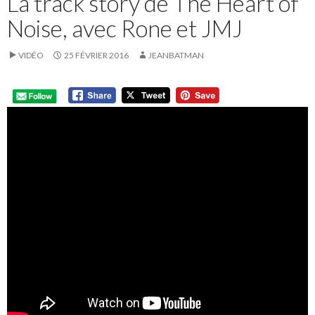
La track story de The Heart of
Noise, avec Rone et JMJ
VIDÉO
25 FÉVRIER 2016
JEANBATMAN