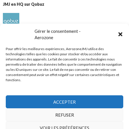
JMJ en HQ sur Qobuz
Gérer le consentement -
Aerozone
Pour offrir les meilleures expériences, AerozoneJMJ utilise des
technologies telles que les cookies pour stocker et/ou accéder aux
informations des appareils. Le fait de consentir à ces technologies nous
Réseaux sociaux
permettra de traiter des données telles que le comportement de navigation
ou les ID uniques sur ce site. Le fait de ne pas consentir ou de retirer son
consentement peut avoir un effet négatif sur certaines caractéristiques et
fonctions.
ACCEPTER
Tous droits réservés
REFUSER
AerozoneJMJ.fr
© Mars 2006-Août 2026
VOIR LES PRÉFÉRENCES