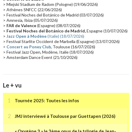
Passages radio
(16)
Vidéo Jarrecast
(16)
Synthé 80's
(16)
> Miejski Stadium de Radom (Pologne) (19/06/2026)
> Athènes SNFCC (22/06/2026)
Les concerts en Chine
(16)
Cinéma
(16)
Houston
(15)
Lyon
(15)
> Festival Noches del Botánico de Madrid (03/07/2026)
> Amnesia, Ibiza (05/07/2026)
Synthé Roland
(15)
Belgique
(15)
Récompense
(14)
>
FAR de Valence
(Espagne) (08/07/2026)
Collaborations 70's
(14)
Astronomie
(14)
France Inter
(14)
>
Festival Noches del Botánico de Madrid,
Espagne (10/07/2026)
>
Jazz Open à Modène
(Italie) (18/07/2026)
Tournée 2025
(14)
2024
(14)
Chine
(13)
> Festival Starlite Occident de Marbella (Espagne) (13/07/2026)
>
Concert au Poney Club
, Toulouse (16/07/2026)
> Festival Jazz Open, Modène, Italie (18/07/2026)
> Amsterdam Dance Event (21/10/2026)
Le + vu