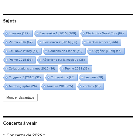
Sujets
Interview
(177)
Electronica 1 [2015]
(100)
Electronica World Tour
(97)
Promo 2016
(67)
Electronica 2 [2016]
(66)
Tracklist (concert)
(66)
Equinoxe infinity
(61)
Concerts en France
(59)
Oxygène [1976]
(56)
Promo 2015
(53)
Réflexions sur la musique
(38)
Collaborations années 2010
(36)
Promo 2018
(33)
Oxygène 3 [2016]
(32)
Confessions
(28)
Les fans
(28)
Autobiographie
(26)
Tournée 2010
(25)
Zoolook
(23)
Promo 2019
(23)
Avant "Oxygène"
(23)
Equinoxe
(21)
Vinyle
(21)
Montrer davantage
Emissions 2010
(21)
Disques rares
(20)
Synthé 70's
(20)
Album instrumental
(20)
Claviériste
(19)
Groupe de Recherche Musicale
(18)
France 2
(18)
Concerts à venir
Europe en concert
(17)
Critique
(17)
Coffret
(17)
Chronologie
(16)
:: Concerts de 2026 ::