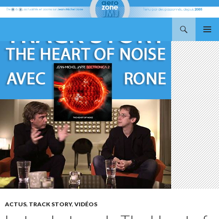
Recherche
Aerozone JMJ
ALLER
MENU
AU
PRINCI
CONTENU
ACTUS
,
TRACK STORY
,
VIDÉOS