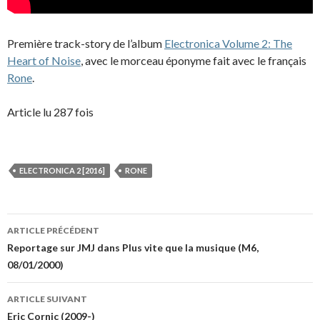
Première track-story de l’album
Electronica Volume 2: The
Heart of Noise
, avec le morceau éponyme fait avec le français
Rone
.
Article lu 287 fois
ELECTRONICA 2 [2016]
RONE
Navigation
ARTICLE PRÉCÉDENT
des
Reportage sur JMJ dans Plus vite que la musique (M6,
08/01/2000)
articles
ARTICLE SUIVANT
Eric Cornic (2009-)