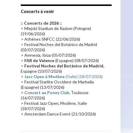
Tournée 2010
(25)
Zoolook
(23)
Promo 2019
(23)
Avant "Oxygène"
(23)
Concerts à venir
Equinoxe
(21)
Vinyle
(21)
:: Concerts de 2026 ::
Emissions 2010
(21)
Disques rares
(20)
> Miejski Stadium de Radom (Pologne)
(19/06/2026)
Synthé 70's
(20)
Album instrumental
(20)
> Athènes SNFCC (22/06/2026)
> Festival Noches del Botánico de Madrid
Claviériste
(19)
Groupe de Recherche Musicale
(18)
(03/07/2026)
France 2
(18)
Europe en concert
(17)
> Amnesia, Ibiza (05/07/2026)
>
FAR de Valence
(Espagne) (08/07/2026)
Critique
(17)
Coffret
(17)
Chronologie
(16)
>
Festival Noches del Botánico de Madrid,
Passages radio
(16)
Vidéo Jarrecast
(16)
Espagne (10/07/2026)
>
Jazz Open à Modène
(Italie) (18/07/2026)
Synthé 80's
(16)
Les concerts en Chine
(16)
> Festival Starlite Occident de Marbella
(Espagne) (13/07/2026)
Cinéma
(16)
Houston
(15)
Lyon
(15)
>
Concert au Poney Club
, Toulouse
Synthé Roland
(15)
Belgique
(15)
(16/07/2026)
> Festival Jazz Open, Modène, Italie
Récompense
(14)
Collaborations 70's
(14)
(18/07/2026)
> Amsterdam Dance Event (21/10/2026)
Astronomie
(14)
France Inter
(14)
Tournée 2025
(14)
2024
(14)
Chine
(13)