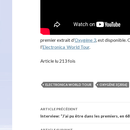
premier extrait d’
Oxygène 3
, est disponible.
l’
Electronica World Tour
.
Article lu 213 fois
ELECTRONICA WORLD TOUR
OXYGÈNE 3 [2016]
Navigation
ARTICLE PRÉCÉDENT
des
Interview: “J’ai pu être dans les premiers, en 
articles
ARTICLE SUIVANT