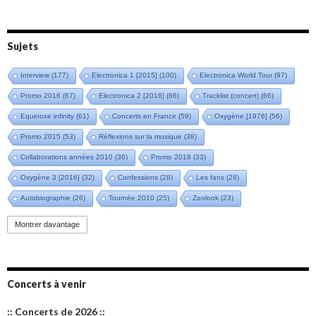
Sujets
Interview
(177)
Electronica 1 [2015]
(100)
Electronica World Tour
(97)
Promo 2016
(67)
Electronica 2 [2016]
(66)
Tracklist (concert)
(66)
Equinoxe infinity
(61)
Concerts en France
(59)
Oxygène [1976]
(56)
Promo 2015
(53)
Réflexions sur la musique
(38)
Collaborations années 2010
(36)
Promo 2018
(33)
Oxygène 3 [2016]
(32)
Confessions
(28)
Les fans
(28)
Autobiographie
(26)
Tournée 2010
(25)
Zoolook
(23)
Promo 2019
(23)
Avant "Oxygène"
(23)
Equinoxe
(21)
Vinyle
(21)
Montrer davantage
Emissions 2010
(21)
Disques rares
(20)
Synthé 70's
(20)
Album instrumental
(20)
Claviériste
(19)
Groupe de Recherche Musicale
(18)
France 2
(18)
Concerts à venir
Europe en concert
(17)
Critique
(17)
Coffret
(17)
Chronologie
(16)
:: Concerts de 2026 ::