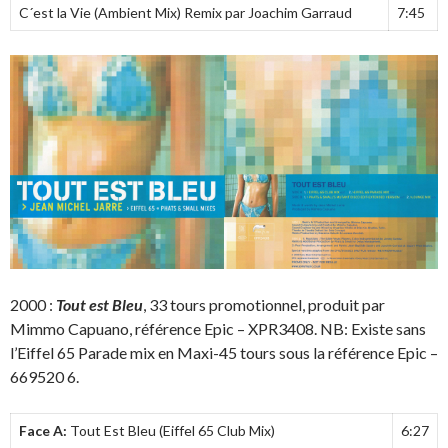
C´est la Vie (Ambient Mix) Remix par Joachim Garraud
7:45
2000 :
Tout est Bleu
, 33 tours promotionnel, produit par
Mimmo Capuano, référence Epic – XPR3408. NB: Existe sans
l’Eiffel 65 Parade mix en Maxi-45 tours sous la référence Epic –
669520 6.
Face A:
Tout Est Bleu (Eiffel 65 Club Mix)
6:27