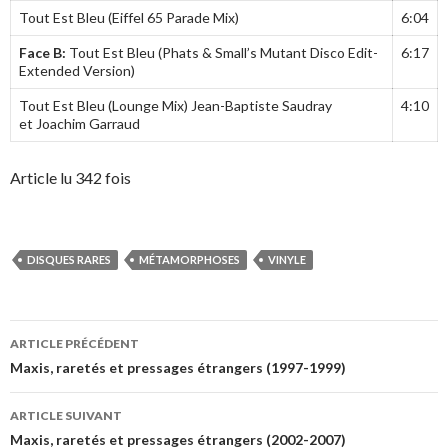
Tout Est Bleu (Eiffel 65 Parade Mix)
6:04
Face B:
Tout Est Bleu (Phats & Small’s Mutant Disco Edit-
6:17
Extended Version)
Tout Est Bleu (Lounge Mix) Jean-Baptiste Saudray
4:10
et Joachim Garraud
Article lu 342 fois
DISQUES RARES
MÉTAMORPHOSES
VINYLE
Navigation
ARTICLE PRÉCÉDENT
des
Maxis, raretés et pressages étrangers (1997-1999)
articles
ARTICLE SUIVANT
Maxis, raretés et pressages étrangers (2002-2007)