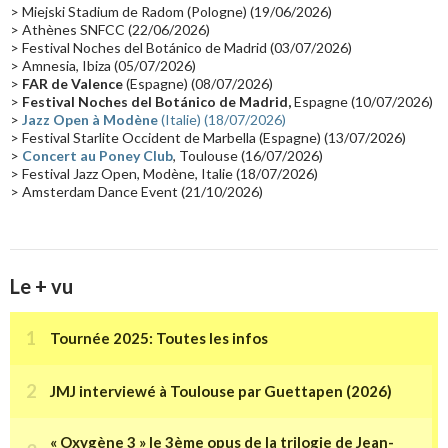
Passages radio
(16)
Vidéo Jarrecast
(16)
Synthé 80's
(16)
> Miejski Stadium de Radom (Pologne) (19/06/2026)
> Athènes SNFCC (22/06/2026)
Les concerts en Chine
(16)
Cinéma
(16)
Houston
(15)
Lyon
(15)
> Festival Noches del Botánico de Madrid (03/07/2026)
> Amnesia, Ibiza (05/07/2026)
Synthé Roland
(15)
Belgique
(15)
Récompense
(14)
>
FAR de Valence
(Espagne) (08/07/2026)
Collaborations 70's
(14)
Astronomie
(14)
France Inter
(14)
>
Festival Noches del Botánico de Madrid,
Espagne (10/07/2026)
>
Jazz Open à Modène
(Italie) (18/07/2026)
Tournée 2025
(14)
2024
(14)
Chine
(13)
> Festival Starlite Occident de Marbella (Espagne) (13/07/2026)
>
Concert au Poney Club
, Toulouse (16/07/2026)
> Festival Jazz Open, Modène, Italie (18/07/2026)
> Amsterdam Dance Event (21/10/2026)
Le + vu