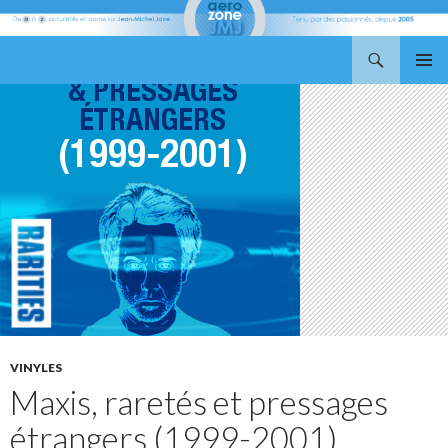
Recherche
Aerozone JMJ
ALLER
MENU
AU
PRINCI
CONTENU
VINYLES
Maxis, raretés et pressages
étrangers (1999-2001)