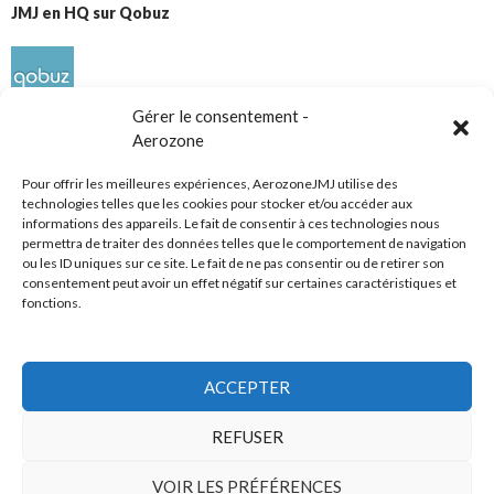
JMJ en HQ sur Qobuz
Gérer le consentement -
Aerozone
Pour offrir les meilleures expériences, AerozoneJMJ utilise des
technologies telles que les cookies pour stocker et/ou accéder aux
informations des appareils. Le fait de consentir à ces technologies nous
Réseaux sociaux
permettra de traiter des données telles que le comportement de navigation
ou les ID uniques sur ce site. Le fait de ne pas consentir ou de retirer son
consentement peut avoir un effet négatif sur certaines caractéristiques et
fonctions.
ACCEPTER
Tous droits réservés
REFUSER
AerozoneJMJ.fr
© Mars 2006-Août 2026
VOIR LES PRÉFÉRENCES