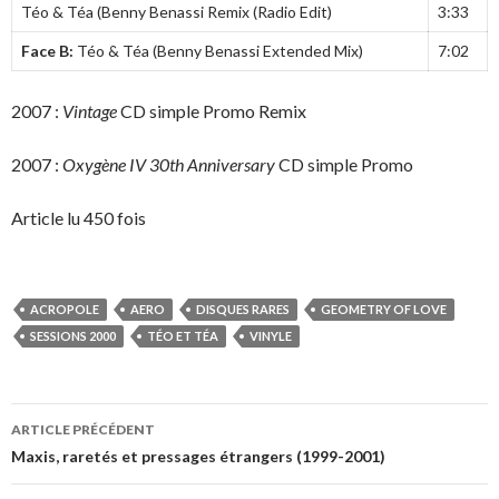
Téo & Téa (Benny Benassi Remix (Radio Edit)
3:33
Face B:
Téo & Téa (Benny Benassi Extended Mix)
7:02
2007 :
Vintage
CD simple Promo Remix
2007 :
Oxygène IV 30th Anniversary
CD simple Promo
Article lu 450 fois
ACROPOLE
AERO
DISQUES RARES
GEOMETRY OF LOVE
SESSIONS 2000
TÉO ET TÉA
VINYLE
Navigation
ARTICLE PRÉCÉDENT
des
Maxis, raretés et pressages étrangers (1999-2001)