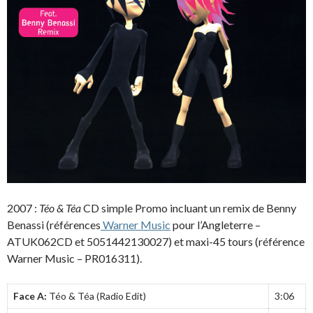
2007 :
Téo & Téa
CD simple Promo incluant un remix de Benny
Benassi (références
Warner Music
pour l’Angleterre –
ATUK062CD et 5051442130027) et maxi-45 tours (référence
Warner Music – PR016311).
Face A:
Téo & Téa (Radio Edit)
3:06