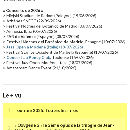
Europe en concert
(17)
Critique
(17)
Coffret
(17)
Chronologie
(16)
:: Concerts de 2026 ::
Passages radio
(16)
Vidéo Jarrecast
(16)
Synthé 80's
(16)
> Miejski Stadium de Radom (Pologne) (19/06/2026)
> Athènes SNFCC (22/06/2026)
Les concerts en Chine
(16)
Cinéma
(16)
Houston
(15)
Lyon
(15)
> Festival Noches del Botánico de Madrid (03/07/2026)
> Amnesia, Ibiza (05/07/2026)
Synthé Roland
(15)
Belgique
(15)
Récompense
(14)
>
FAR de Valence
(Espagne) (08/07/2026)
Collaborations 70's
(14)
Astronomie
(14)
France Inter
(14)
>
Festival Noches del Botánico de Madrid,
Espagne (10/07/2026)
>
Jazz Open à Modène
(Italie) (18/07/2026)
Tournée 2025
(14)
2024
(14)
Chine
(13)
> Festival Starlite Occident de Marbella (Espagne) (13/07/2026)
>
Concert au Poney Club
, Toulouse (16/07/2026)
> Festival Jazz Open, Modène, Italie (18/07/2026)
> Amsterdam Dance Event (21/10/2026)
Le + vu