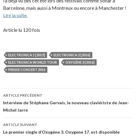
l’a déjà vu dès cet été lors des festivals comme Sonar à
Barcelone, mais aussi à Montreux ou encore à Manchester !
Lire la suite.
Article lu 120 fois
ELECTRONICA 1 [2015]
ELECTRONICA 2 [2016]
ELECTRONICA WORLD TOUR
OXYGÈNE 3 [2016]
PRESSE CONCERT 2016
Navigation
ARTICLE PRÉCÉDENT
des
Interview de Stéphane Gervais, le nouveau claviériste de Jean-
Michel Jarre
articles
ARTICLE SUIVANT
Le premier single d’Oxygène 3, Oxygene 17, est disponible