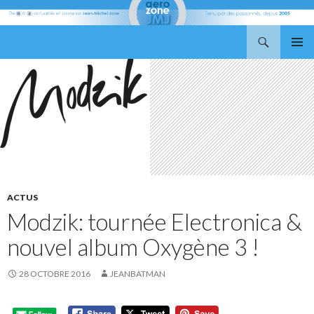
Recherche
Aerozone JMJ
ALLER
MENU
AU
PRINCI
CONTENU
ACTUS
Modzik: tournée Electronica &
nouvel album Oxygène 3 !
28 OCTOBRE 2016
JEANBATMAN