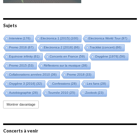
Sujets
Interview
(176)
Electronica 1 [2015]
(100)
Electronica World Tour
(97)
Promo 2016
(67)
Electronica 2 [2016]
(66)
Tracklist (concert)
(66)
Equinoxe infinity
(61)
Concerts en France
(59)
Oxygène [1976]
(56)
Promo 2015
(53)
Réflexions sur la musique
(38)
Collaborations années 2010
(36)
Promo 2018
(33)
Oxygène 3 [2016]
(32)
Confessions
(28)
Les fans
(28)
Autobiographie
(26)
Tournée 2010
(25)
Zoolook
(23)
Promo 2019
(23)
Avant "Oxygène"
(23)
Equinoxe
(21)
Vinyle
(21)
Montrer davantage
Emissions 2010
(21)
Disques rares
(20)
Synthé 70's
(20)
Album instrumental
(20)
Claviériste
(19)
Groupe de Recherche Musicale
(18)
France 2
(18)
Concerts à venir
Europe en concert
(17)
Critique
(17)
Coffret
(17)
Chronologie
(16)