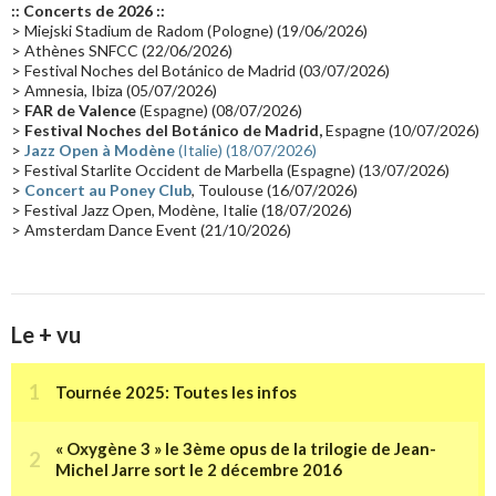
:: Concerts de 2026 ::
Passages radio
(16)
Vidéo Jarrecast
(16)
Synthé 80's
(16)
> Miejski Stadium de Radom (Pologne) (19/06/2026)
> Athènes SNFCC (22/06/2026)
Les concerts en Chine
(16)
Cinéma
(16)
Houston
(15)
Lyon
(15)
> Festival Noches del Botánico de Madrid (03/07/2026)
> Amnesia, Ibiza (05/07/2026)
Synthé Roland
(15)
Belgique
(15)
Récompense
(14)
>
FAR de Valence
(Espagne) (08/07/2026)
Collaborations 70's
(14)
Astronomie
(14)
France Inter
(14)
>
Festival Noches del Botánico de Madrid,
Espagne (10/07/2026)
>
Jazz Open à Modène
(Italie) (18/07/2026)
Tournée 2025
(14)
2024
(14)
Chine
(13)
> Festival Starlite Occident de Marbella (Espagne) (13/07/2026)
>
Concert au Poney Club
, Toulouse (16/07/2026)
> Festival Jazz Open, Modène, Italie (18/07/2026)
> Amsterdam Dance Event (21/10/2026)
Le + vu