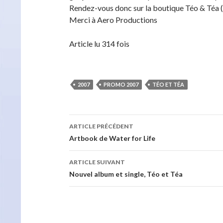
Rendez-vous donc sur la boutique Téo & Téa 
Merci à Aero Productions
Article lu 314 fois
2007
PROMO 2007
TÉO ET TÉA
Navigation
ARTICLE PRÉCÉDENT
des
Artbook de Water for Life
articles
ARTICLE SUIVANT
Nouvel album et single, Téo et Téa