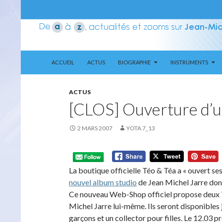
ALLER AU CONTENU
Recherche
Aerozone JMJ
ACCUEIL
ACTUS
BIOGRAPHIE
INSTRUMENTS
ACTUS
[CLOS] Ouverture d’
2 MARS 2007
YOTA 7_13
La boutique officielle Téo & Téa a « ouvert se
nouvel album studio
de Jean Michel Jarre dont
Ce nouveau Web-Shop officiel propose deux T-S
Michel Jarre lui-même. Ils seront disponibles
garçons et un collector pour filles. Le 12.03 p