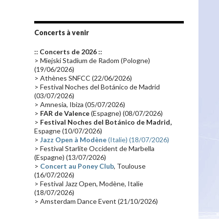
Les fans
(28)
Autobiographie
(26)
Tournée 2010
(25)
Zoolook
(23)
Promo 2019
(23)
Avant "Oxygène"
(23)
Concerts à venir
Equinoxe
(21)
Vinyle
(21)
:: Concerts de 2026 ::
Emissions 2010
(21)
Disques rares
(20)
> Miejski Stadium de Radom (Pologne)
(19/06/2026)
Synthé 70's
(20)
Album instrumental
(20)
> Athènes SNFCC (22/06/2026)
> Festival Noches del Botánico de Madrid
Claviériste
(19)
Groupe de Recherche Musicale
(18)
(03/07/2026)
France 2
(18)
Europe en concert
(17)
> Amnesia, Ibiza (05/07/2026)
>
FAR de Valence
(Espagne) (08/07/2026)
Critique
(17)
Coffret
(17)
Chronologie
(16)
>
Festival Noches del Botánico de Madrid,
Passages radio
(16)
Vidéo Jarrecast
(16)
Espagne (10/07/2026)
>
Jazz Open à Modène
(Italie) (18/07/2026)
Synthé 80's
(16)
Les concerts en Chine
(16)
> Festival Starlite Occident de Marbella
(Espagne) (13/07/2026)
Cinéma
(16)
Houston
(15)
Lyon
(15)
>
Concert au Poney Club
, Toulouse
Synthé Roland
(15)
Belgique
(15)
(16/07/2026)
> Festival Jazz Open, Modène, Italie
Récompense
(14)
Collaborations 70's
(14)
(18/07/2026)
> Amsterdam Dance Event (21/10/2026)
Astronomie
(14)
France Inter
(14)
Tournée 2025
(14)
2024
(14)
Chine
(13)