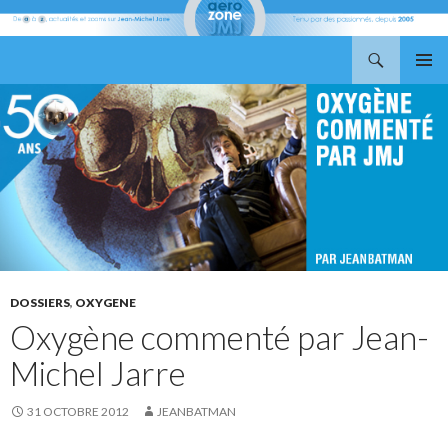
Recherche
Aerozone JMJ
ALLER
MENU
AU
PRINCI
CONTENU
DOSSIERS
,
OXYGENE
Oxygène commenté par Jean-
Michel Jarre
31 OCTOBRE 2012
JEANBATMAN