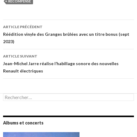
RÉCOMPENSE
Navigation
ARTICLE PRÉCÉDENT
des
Réédition vinyle des Granges brûlées avec un titre bonus (sept
2023)
articles
ARTICLE SUIVANT
Jean-Michel Jarre réalise l’habillage sonore des nouvelles
Renault électriques
Rechercher :
Albums et concerts