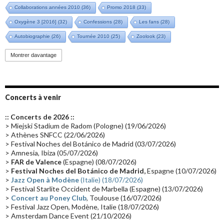
Collaborations années 2010
(36)
Promo 2018
(33)
Oxygène 3 [2016]
(32)
Confessions
(28)
Les fans
(28)
Autobiographie
(26)
Tournée 2010
(25)
Zoolook
(23)
Promo 2019
(23)
Avant "Oxygène"
(23)
Equinoxe
(21)
Vinyle
(21)
Montrer davantage
Emissions 2010
(21)
Disques rares
(20)
Synthé 70's
(20)
Album instrumental
(20)
Claviériste
(19)
Groupe de Recherche Musicale
(18)
France 2
(18)
Concerts à venir
Europe en concert
(17)
Critique
(17)
Coffret
(17)
Chronologie
(16)
:: Concerts de 2026 ::
Passages radio
(16)
Vidéo Jarrecast
(16)
Synthé 80's
(16)
> Miejski Stadium de Radom (Pologne) (19/06/2026)
> Athènes SNFCC (22/06/2026)
Les concerts en Chine
(16)
Cinéma
(16)
Houston
(15)
Lyon
(15)
> Festival Noches del Botánico de Madrid (03/07/2026)
> Amnesia, Ibiza (05/07/2026)
Synthé Roland
(15)
Belgique
(15)
Récompense
(14)
>
FAR de Valence
(Espagne) (08/07/2026)
Collaborations 70's
(14)
Astronomie
(14)
France Inter
(14)
>
Festival Noches del Botánico de Madrid,
Espagne (10/07/2026)
>
Jazz Open à Modène
(Italie) (18/07/2026)
Tournée 2025
(14)
2024
(14)
Chine
(13)
> Festival Starlite Occident de Marbella (Espagne) (13/07/2026)
>
Concert au Poney Club
, Toulouse (16/07/2026)
> Festival Jazz Open, Modène, Italie (18/07/2026)
> Amsterdam Dance Event (21/10/2026)