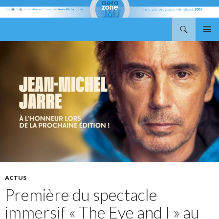
Recherche
Aerozone JMJ
ALLER
MENU
AU
PRINCI
CONTENU
ACTUS
Première du spectacle
immersif « The Eye and I » au