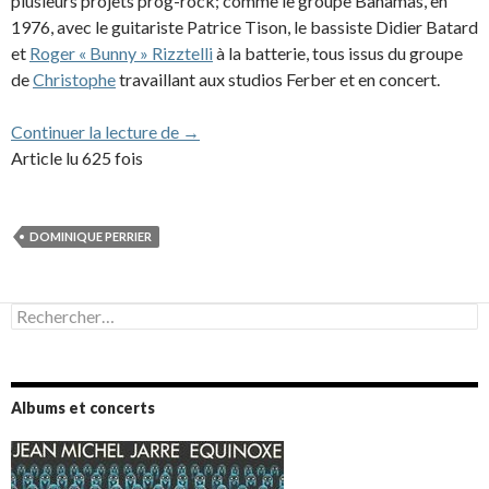
plusieurs projets prog-rock; comme le groupe Bahamas, en
1976, avec le guitariste Patrice Tison, le bassiste Didier Batard
et
Roger « Bunny » Rizztelli
à la batterie, tous issus du groupe
de
Christophe
travaillant aux studios Ferber et en concert.
Hommage à Dominique Perrier
Continuer la lecture de
→
Article lu 625 fois
DOMINIQUE PERRIER
Rechercher :
Albums et concerts