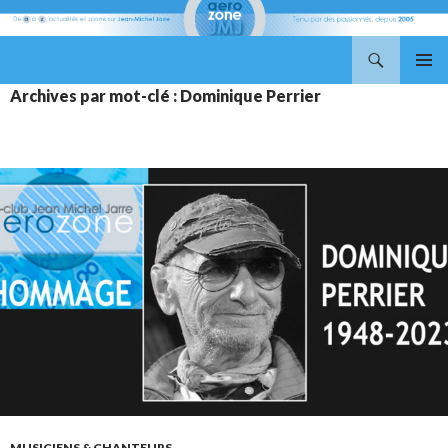
Recherche
Aerozone JMJ
ALLER
MENU
Archives par mot-clé : Dominique Perrier
AU
PRINCI
CONTENU
MUSICIENS & CHANTEURS