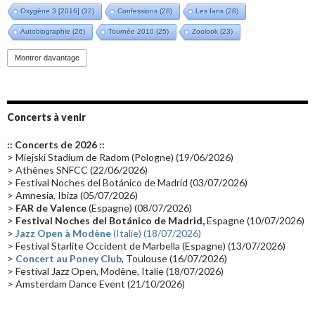
Oxygène 3 [2016]
(32)
Confessions
(28)
Les fans
(28)
Autobiographie
(26)
Tournée 2010
(25)
Zoolook
(23)
Promo 2019
(23)
Avant "Oxygène"
(23)
Equinoxe
(21)
Vinyle
(21)
Montrer davantage
Emissions 2010
(21)
Disques rares
(20)
Synthé 70's
(20)
Album instrumental
(20)
Claviériste
(19)
Groupe de Recherche Musicale
(18)
France 2
(18)
Concerts à venir
Europe en concert
(17)
Critique
(17)
Coffret
(17)
Chronologie
(16)
:: Concerts de 2026 ::
Passages radio
(16)
Vidéo Jarrecast
(16)
Synthé 80's
(16)
> Miejski Stadium de Radom (Pologne) (19/06/2026)
> Athènes SNFCC (22/06/2026)
Les concerts en Chine
(16)
Cinéma
(16)
Houston
(15)
Lyon
(15)
> Festival Noches del Botánico de Madrid (03/07/2026)
> Amnesia, Ibiza (05/07/2026)
Synthé Roland
(15)
Belgique
(15)
Récompense
(14)
>
FAR de Valence
(Espagne) (08/07/2026)
Collaborations 70's
(14)
Astronomie
(14)
France Inter
(14)
>
Festival Noches del Botánico de Madrid,
Espagne (10/07/2026)
>
Jazz Open à Modène
(Italie) (18/07/2026)
Tournée 2025
(14)
2024
(14)
Chine
(13)
> Festival Starlite Occident de Marbella (Espagne) (13/07/2026)
>
Concert au Poney Club
, Toulouse (16/07/2026)
> Festival Jazz Open, Modène, Italie (18/07/2026)
> Amsterdam Dance Event (21/10/2026)