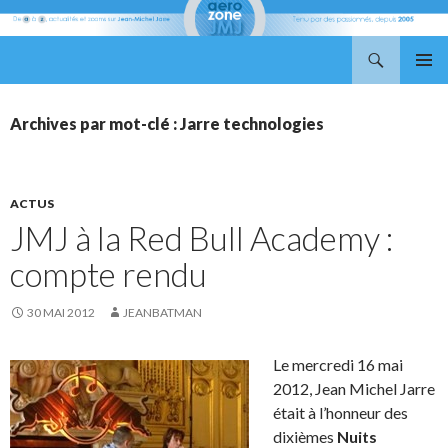
Recherche
Aerozone JMJ
ALLER
MENU
AU
PRINCI
CONTENU
Archives par mot-clé : Jarre technologies
ACTUS
JMJ à la Red Bull Academy :
compte rendu
30 MAI 2012
JEANBATMAN
Le mercredi 16 mai
2012, Jean Michel Jarre
était à l’honneur des
dixièmes
Nuits