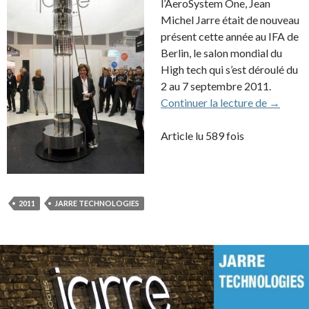
l’AeroSystem One, Jean
Michel Jarre était de nouveau
présent cette année au IFA de
Berlin, le salon mondial du
High tech qui s’est déroulé du
2 au 7 septembre 2011.
Jarre Te
Continuer la lecture de
→
Article lu 589 fois
2011
JARRE TECHNOLOGIES