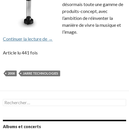
désormais toute une gamme de
produits-concept, avec
l’ambition de réinventer la
manière de vivre la musique et
l’image.
Jean Michel Jarre lance sa gamme de prod
Continuer la lecture de
→
Article lu 441 fois
2008
JARRE TECHNOLOGIES
Rechercher :
Albums et concerts