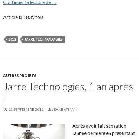
Lalique et Jarre Technologies présentent u
Continuer la lecture de
→
Article lu 1839 fois
2012
JARRE TECHNOLOGIES
AUTRES PROJETS
Jarre Technologies, 1 an après
!
12 SEPTEMBRE 2011
JEANBATMAN
Après avoir fait sensation
l’année dernière en présentant