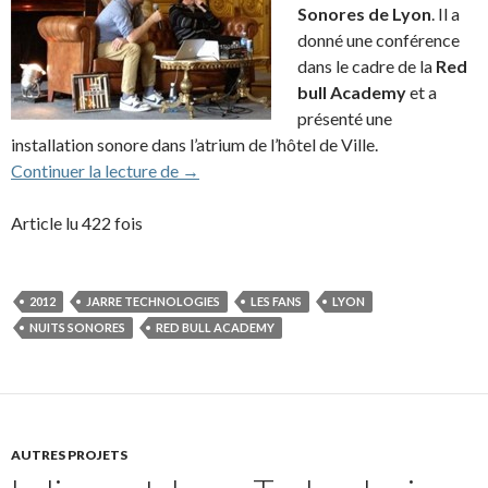
Sonores de Lyon
. Il a
donné une conférence
dans le cadre de la
Red
bull Academy
et a
présenté une
installation sonore dans l’atrium de l’hôtel de Ville.
JMJ à la Red Bull Academy : compte rend
Continuer la lecture de
→
Article lu 422 fois
2012
JARRE TECHNOLOGIES
LES FANS
LYON
NUITS SONORES
RED BULL ACADEMY
AUTRES PROJETS