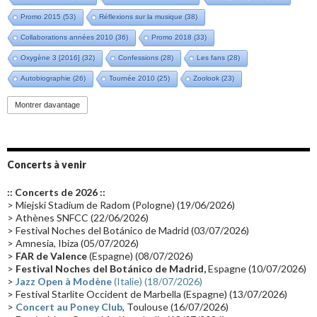
Promo 2015
(53)
Réflexions sur la musique
(38)
Collaborations années 2010
(36)
Promo 2018
(33)
Oxygène 3 [2016]
(32)
Confessions
(28)
Les fans
(28)
Autobiographie
(26)
Tournée 2010
(25)
Zoolook
(23)
Promo 2019
(23)
Avant "Oxygène"
(23)
Equinoxe
(21)
Vinyle
(21)
Montrer davantage
Emissions 2010
(21)
Disques rares
(20)
Synthé 70's
(20)
Album instrumental
(20)
Claviériste
(19)
Groupe de Recherche Musicale
(18)
France 2
(18)
Concerts à venir
Europe en concert
(17)
Critique
(17)
Coffret
(17)
Chronologie
(16)
:: Concerts de 2026 ::
Passages radio
(16)
Vidéo Jarrecast
(16)
Synthé 80's
(16)
> Miejski Stadium de Radom (Pologne) (19/06/2026)
> Athènes SNFCC (22/06/2026)
Les concerts en Chine
(16)
Cinéma
(16)
Houston
(15)
Lyon
(15)
> Festival Noches del Botánico de Madrid (03/07/2026)
> Amnesia, Ibiza (05/07/2026)
Synthé Roland
(15)
Belgique
(15)
Récompense
(14)
>
FAR de Valence
(Espagne) (08/07/2026)
Collaborations 70's
(14)
Astronomie
(14)
France Inter
(14)
>
Festival Noches del Botánico de Madrid,
Espagne (10/07/2026)
>
Jazz Open à Modène
(Italie) (18/07/2026)
Tournée 2025
(14)
2024
(14)
Chine
(13)
> Festival Starlite Occident de Marbella (Espagne) (13/07/2026)
>
Concert au Poney Club
, Toulouse (16/07/2026)