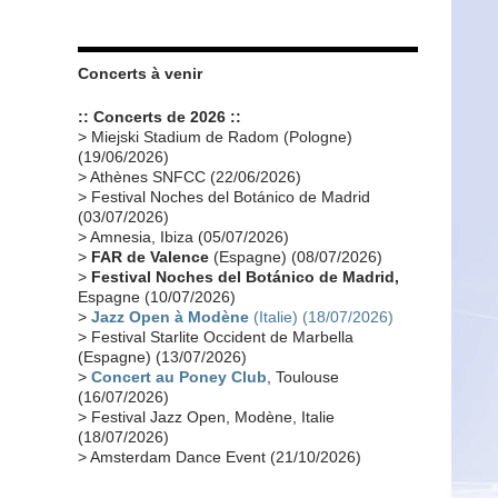
Les fans
(28)
Autobiographie
(26)
Tournée 2010
(25)
Zoolook
(23)
Promo 2019
(23)
Avant "Oxygène"
(23)
Concerts à venir
Equinoxe
(21)
Vinyle
(21)
:: Concerts de 2026 ::
Emissions 2010
(21)
Disques rares
(20)
> Miejski Stadium de Radom (Pologne)
(19/06/2026)
Synthé 70's
(20)
Album instrumental
(20)
> Athènes SNFCC (22/06/2026)
> Festival Noches del Botánico de Madrid
Claviériste
(19)
Groupe de Recherche Musicale
(18)
(03/07/2026)
France 2
(18)
Europe en concert
(17)
> Amnesia, Ibiza (05/07/2026)
>
FAR de Valence
(Espagne) (08/07/2026)
Critique
(17)
Coffret
(17)
Chronologie
(16)
>
Festival Noches del Botánico de Madrid,
Passages radio
(16)
Vidéo Jarrecast
(16)
Espagne (10/07/2026)
>
Jazz Open à Modène
(Italie) (18/07/2026)
Synthé 80's
(16)
Les concerts en Chine
(16)
> Festival Starlite Occident de Marbella
(Espagne) (13/07/2026)
Cinéma
(16)
Houston
(15)
Lyon
(15)
>
Concert au Poney Club
, Toulouse
Synthé Roland
(15)
Belgique
(15)
(16/07/2026)
> Festival Jazz Open, Modène, Italie
Récompense
(14)
Collaborations 70's
(14)
(18/07/2026)
Astronomie
(14)
France Inter
(14)
> Amsterdam Dance Event (21/10/2026)
Tournée 2025
(14)
2024
(14)
Chine
(13)