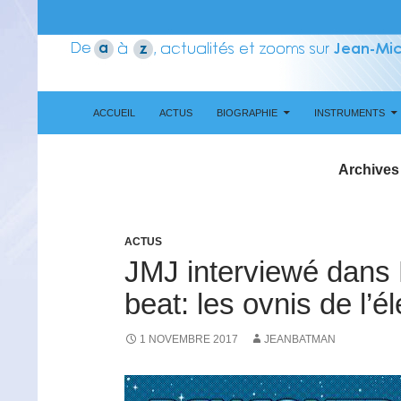
ALLER AU CONTENU
Recherche
Aerozone JMJ
ACCUEIL
ACTUS
BIOGRAPHIE
INSTRUMENTS
Archives 
ACTUS
JMJ interviewé dans 
beat: les ovnis de l’é
1 NOVEMBRE 2017
JEANBATMAN