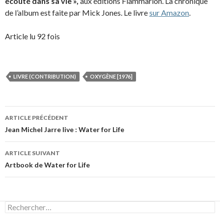
écouté dans sa vie »,
aux éditions Flammarion. La chronique
de l’album est faite par Mick Jones. Le livre
sur Amazon
.
Article lu 92 fois
LIVRE (CONTRIBUTION)
OXYGÈNE [1976]
Navigation
ARTICLE PRÉCÉDENT
des
Jean Michel Jarre live : Water for Life
articles
ARTICLE SUIVANT
Artbook de Water for Life
Rechercher :