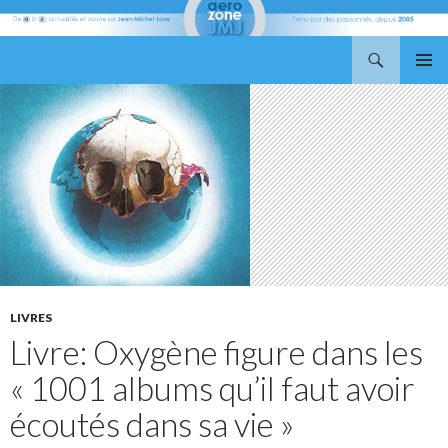
Recherche
Aerozone JMJ
ALLER
MENU
AU
PRINCI
CONTENU
LIVRES
Livre: Oxygène figure dans les
« 1001 albums qu’il faut avoir
écoutés dans sa vie »