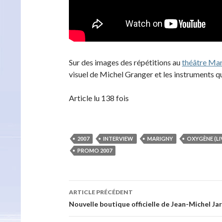
Sur des images des répétitions au
théâtre Ma
visuel de Michel Granger et les instruments qui
Article lu 138 fois
2007
INTERVIEW
MARIGNY
OXYGÈNE (LIV
PROMO 2007
Navigation
ARTICLE PRÉCÉDENT
des
Nouvelle boutique officielle de Jean-Michel Ja