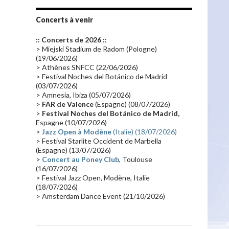
Tournée 2010
(25)
Zoolook
(23)
Promo 2019
(23)
Avant "Oxygène"
(23)
Concerts à venir
Equinoxe
(21)
Vinyle
(21)
:: Concerts de 2026 ::
Emissions 2010
(21)
Disques rares
(20)
> Miejski Stadium de Radom (Pologne)
(19/06/2026)
Synthé 70's
(20)
Album instrumental
(20)
> Athènes SNFCC (22/06/2026)
> Festival Noches del Botánico de Madrid
Claviériste
(19)
Groupe de Recherche Musicale
(18)
(03/07/2026)
France 2
(18)
Europe en concert
(17)
> Amnesia, Ibiza (05/07/2026)
>
FAR de Valence
(Espagne) (08/07/2026)
Critique
(17)
Coffret
(17)
Chronologie
(16)
>
Festival Noches del Botánico de Madrid,
Passages radio
(16)
Vidéo Jarrecast
(16)
Espagne (10/07/2026)
>
Jazz Open à Modène
(Italie) (18/07/2026)
Synthé 80's
(16)
Les concerts en Chine
(16)
> Festival Starlite Occident de Marbella
(Espagne) (13/07/2026)
Cinéma
(16)
Houston
(15)
Lyon
(15)
>
Concert au Poney Club
, Toulouse
Synthé Roland
(15)
Belgique
(15)
(16/07/2026)
> Festival Jazz Open, Modène, Italie
Récompense
(14)
Collaborations 70's
(14)
(18/07/2026)
> Amsterdam Dance Event (21/10/2026)
Astronomie
(14)
France Inter
(14)
Tournée 2025
(14)
2024
(14)
Chine
(13)