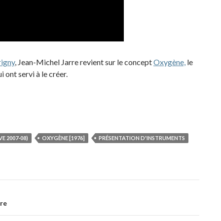
rigny
, Jean-Michel Jarre revient sur le concept
Oxygène,
le
 ont servi à le créer.
E 2007-08)
OXYGÈNE [1976]
PRÉSENTATION D'INSTRUMENTS
rre