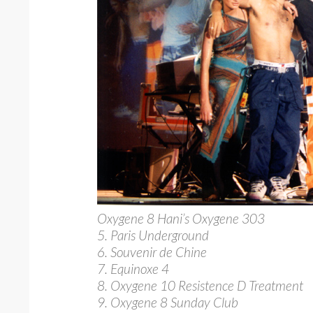
Oxygene 8 Hani’s Oxygene 303
5. Paris Underground
6. Souvenir de Chine
7. Equinoxe 4
8. Oxygene 10 Resistence D Treatment
9. Oxygene 8 Sunday Club