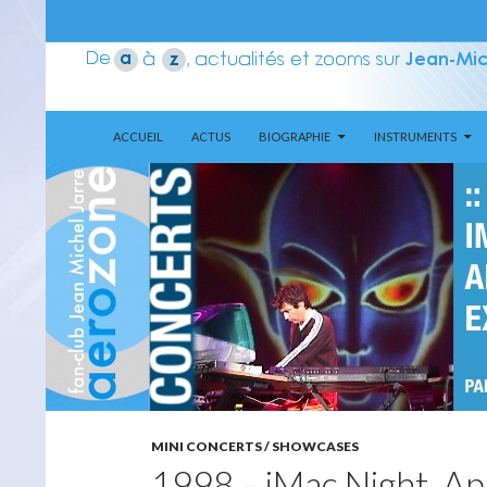
ALLER AU CONTENU
Recherche
Aerozone JMJ
ACCUEIL
ACTUS
BIOGRAPHIE
INSTRUMENTS
MINI CONCERTS / SHOWCASES
1998 – iMac Night, Ap