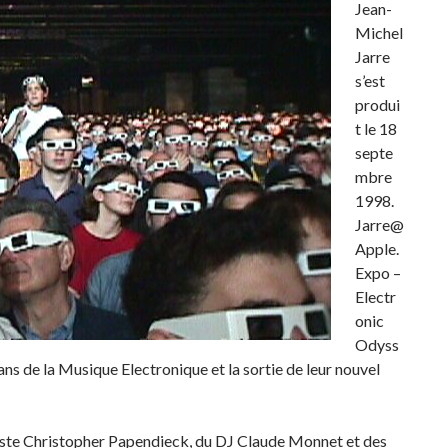
Jean-
Michel
Jarre
s’est
produi
t le 18
septe
mbre
1998.
Jarre@
Apple.
Expo –
Electr
onic
Odyss
ns de la Musique Electronique et la sortie de leur nouvel
ste Christopher Papendieck, du DJ Claude Monnet et des