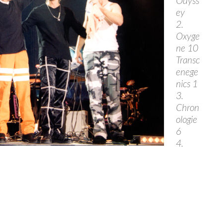
Odyss
ey
2.
Oxyge
ne 10
Transc
enege
nics 1
3.
Chron
ologie
6
4.