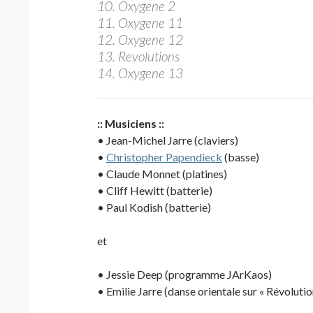
10. Oxygene 2
11. Oxygene 11
12. Oxygene 12
13. Revolutions
14. Oxygene 13
:: Musiciens ::
• Jean-Michel Jarre (claviers)
•
Christopher Papendieck
(basse)
• Claude Monnet (platines)
• Cliff Hewitt (batterie)
• Paul Kodish (batterie)
et
• Jessie Deep (programme JArKaos)
• Emilie Jarre (danse orientale sur « Révolutio