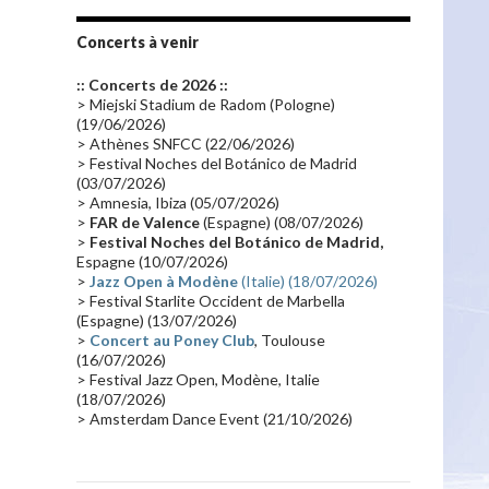
Tournée 2010
(25)
Zoolook
(23)
Promo 2019
(23)
Avant "Oxygène"
(23)
Concerts à venir
Equinoxe
(21)
Vinyle
(21)
:: Concerts de 2026 ::
Emissions 2010
(21)
Disques rares
(20)
> Miejski Stadium de Radom (Pologne)
(19/06/2026)
Synthé 70's
(20)
Album instrumental
(20)
> Athènes SNFCC (22/06/2026)
> Festival Noches del Botánico de Madrid
Claviériste
(19)
Groupe de Recherche Musicale
(18)
(03/07/2026)
France 2
(18)
Europe en concert
(17)
> Amnesia, Ibiza (05/07/2026)
>
FAR de Valence
(Espagne) (08/07/2026)
Critique
(17)
Coffret
(17)
Chronologie
(16)
>
Festival Noches del Botánico de Madrid,
Passages radio
(16)
Vidéo Jarrecast
(16)
Espagne (10/07/2026)
>
Jazz Open à Modène
(Italie) (18/07/2026)
Synthé 80's
(16)
Les concerts en Chine
(16)
> Festival Starlite Occident de Marbella
(Espagne) (13/07/2026)
Cinéma
(16)
Houston
(15)
Lyon
(15)
>
Concert au Poney Club
, Toulouse
Synthé Roland
(15)
Belgique
(15)
(16/07/2026)
> Festival Jazz Open, Modène, Italie
Récompense
(14)
Collaborations 70's
(14)
(18/07/2026)
> Amsterdam Dance Event (21/10/2026)
Astronomie
(14)
France Inter
(14)
Tournée 2025
(14)
2024
(14)
Chine
(13)