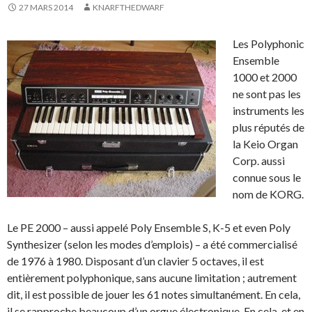
27 MARS 2014
KNARFTHEDWARF
Les Polyphonic
Ensemble
1000 et 2000
ne sont pas les
instruments les
plus réputés de
la Keio Organ
Corp. aussi
connue sous le
nom de KORG.
Le PE 2000 – aussi appelé Poly Ensemble S, K-5 et even Poly
Synthesizer (selon les modes d’emplois) – a été commercialisé
de 1976 à 1980. Disposant d’un clavier 5 octaves, il est
entièrement polyphonique, sans aucune limitation ; autrement
dit, il est possible de jouer les 61 notes simultanément. En cela,
il se rapproche beaucoup d’un orgue électronique. En cela, et en