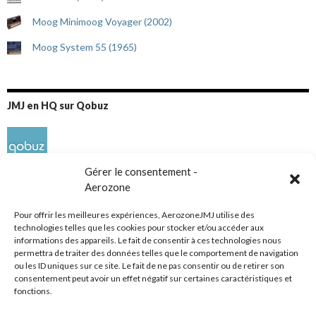
Moog Minimoog Voyager (2002)
Moog System 55 (1965)
JMJ en HQ sur Qobuz
Gérer le consentement -
Aerozone
Pour offrir les meilleures expériences, AerozoneJMJ utilise des
technologies telles que les cookies pour stocker et/ou accéder aux
informations des appareils. Le fait de consentir à ces technologies nous
Réseaux sociaux
permettra de traiter des données telles que le comportement de navigation
ou les ID uniques sur ce site. Le fait de ne pas consentir ou de retirer son
consentement peut avoir un effet négatif sur certaines caractéristiques et
fonctions.