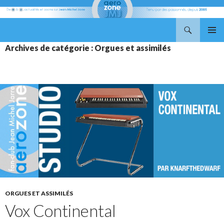
Recherche
Aerozone JMJ
ALLER
MENU
Archives de catégorie : Orgues et assimilés
AU
PRINCI
CONTENU
ORGUES ET ASSIMILÉS
Vox Continental