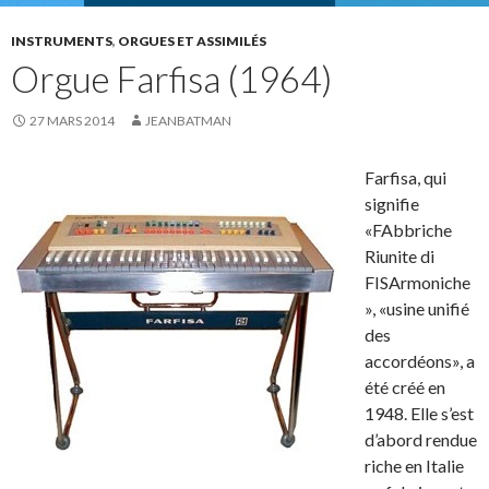
INSTRUMENTS
,
ORGUES ET ASSIMILÉS
Orgue Farfisa (1964)
27 MARS 2014
JEANBATMAN
Farfisa, qui
signifie
«FAbbriche
Riunite di
FISArmoniche
», «usine unifié
des
accordéons», a
été créé en
1948. Elle s’est
d’abord rendue
riche en Italie