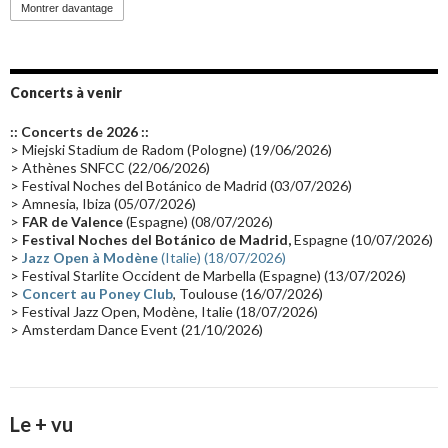
Montrer davantage
Emissions 2010
(21)
Disques rares
(20)
Synthé 70's
(20)
Album instrumental
(20)
Claviériste
(19)
Groupe de Recherche Musicale
(18)
France 2
(18)
Concerts à venir
Europe en concert
(17)
Critique
(17)
Coffret
(17)
Chronologie
(16)
:: Concerts de 2026 ::
Passages radio
(16)
Vidéo Jarrecast
(16)
Synthé 80's
(16)
> Miejski Stadium de Radom (Pologne) (19/06/2026)
> Athènes SNFCC (22/06/2026)
Les concerts en Chine
(16)
Cinéma
(16)
Houston
(15)
Lyon
(15)
> Festival Noches del Botánico de Madrid (03/07/2026)
> Amnesia, Ibiza (05/07/2026)
Synthé Roland
(15)
Belgique
(15)
Récompense
(14)
>
FAR de Valence
(Espagne) (08/07/2026)
Collaborations 70's
(14)
Astronomie
(14)
France Inter
(14)
>
Festival Noches del Botánico de Madrid,
Espagne (10/07/2026)
>
Jazz Open à Modène
(Italie) (18/07/2026)
Tournée 2025
(14)
2024
(14)
Chine
(13)
> Festival Starlite Occident de Marbella (Espagne) (13/07/2026)
>
Concert au Poney Club
, Toulouse (16/07/2026)
> Festival Jazz Open, Modène, Italie (18/07/2026)
> Amsterdam Dance Event (21/10/2026)
Le + vu