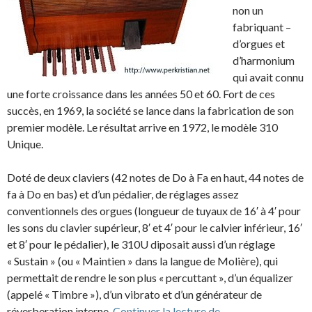
non un
fabriquant –
d’orgues et
d’harmonium
qui avait connu
une forte croissance dans les années 50 et 60. Fort de ces
succès, en 1969, la société se lance dans la fabrication de son
premier modèle. Le résultat arrive en 1972, le modèle 310
Unique.
Doté de deux claviers (42 notes de Do à Fa en haut, 44 notes de
fa à Do en bas) et d’un pédalier, de réglages assez
conventionnels des orgues (longueur de tuyaux de 16′ à 4′ pour
les sons du clavier supérieur, 8′ et 4′ pour le calvier inférieur, 16′
et 8′ pour le pédalier), le 310U diposait aussi d’un réglage
« Sustain » (ou « Maintien » dans la langue de Molière), qui
permettait de rendre le son plus « percuttant », d’un équalizer
(appelé « Timbre »), d’un vibrato et d’un générateur de
Eminent 310U (19
réverberation interne.
Continuer la lecture de
→