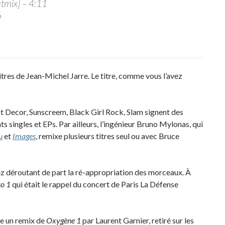
tmix] – 4:11
6
tres de Jean-Michel Jarre. Le titre, comme vous l’avez
Gat Decor, Sunscreem, Black Girl Rock, Slam signent des
ts singles et EPs. Par ailleurs, l’ingénieur Bruno Mylonas, qui
u
et
Images
, remixe plusieurs titres seul ou avec Bruce
sez déroutant de part la ré-appropriation des morceaux. À
o 1
qui était le rappel du concert de Paris La Défense
re un remix de
Oxygène 1
par Laurent Garnier, retiré sur les