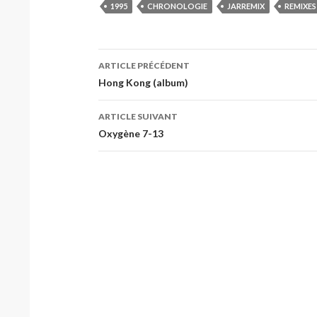
1995
CHRONOLOGIE
JARREMIX
REMIXES
Navigation
ARTICLE PRÉCÉDENT
des
Hong Kong (album)
articles
ARTICLE SUIVANT
Oxygène 7-13