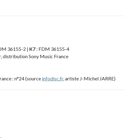
DM 36155-2 |
K7
: FDM 36155-4
, distribution Sony Music France
rance : n°24 (source
infodisc.fr
, artiste J-Michel JARRE)