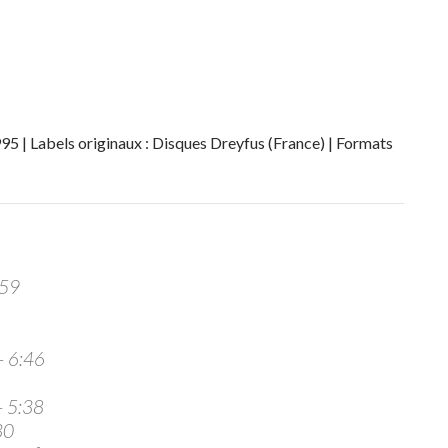
995 | Labels originaux : Disques Dreyfus (France) | Formats
:59
 – 6:46
– 5:38
30