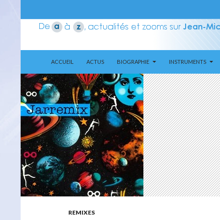
ALLER AU CONTENU
Recherche
Aerozone JMJ
ACCUEIL
ACTUS
BIOGRAPHIE
INSTRUMENTS
REMIXES