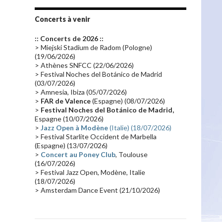
Tournée 2010
(25)
Zoolook
(23)
Promo 2019
(23)
Avant "Oxygène"
(23)
Concerts à venir
Equinoxe
(21)
Vinyle
(21)
:: Concerts de 2026 ::
Emissions 2010
(21)
Disques rares
(20)
> Miejski Stadium de Radom (Pologne)
(19/06/2026)
Synthé 70's
(20)
Album instrumental
(20)
> Athènes SNFCC (22/06/2026)
> Festival Noches del Botánico de Madrid
Claviériste
(19)
Groupe de Recherche Musicale
(18)
(03/07/2026)
France 2
(18)
Europe en concert
(17)
> Amnesia, Ibiza (05/07/2026)
>
FAR de Valence
(Espagne) (08/07/2026)
Critique
(17)
Coffret
(17)
Chronologie
(16)
>
Festival Noches del Botánico de Madrid,
Passages radio
(16)
Vidéo Jarrecast
(16)
Espagne (10/07/2026)
>
Jazz Open à Modène
(Italie) (18/07/2026)
Synthé 80's
(16)
Les concerts en Chine
(16)
> Festival Starlite Occident de Marbella
(Espagne) (13/07/2026)
Cinéma
(16)
Houston
(15)
Lyon
(15)
>
Concert au Poney Club
, Toulouse
Synthé Roland
(15)
Belgique
(15)
(16/07/2026)
> Festival Jazz Open, Modène, Italie
Récompense
(14)
Collaborations 70's
(14)
(18/07/2026)
> Amsterdam Dance Event (21/10/2026)
Astronomie
(14)
France Inter
(14)
Tournée 2025
(14)
2024
(14)
Chine
(13)