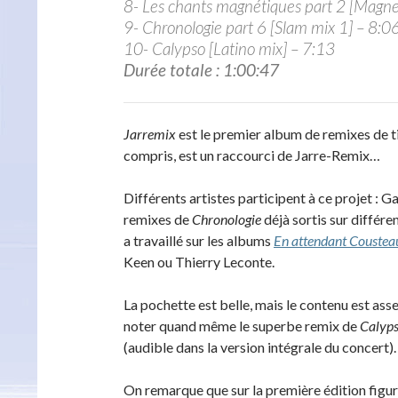
8- Les chants magnétiques part 2 [Magne
9- Chronologie part 6 [Slam mix 1] – 8:0
10- Calypso [Latino mix] – 7:13
Durée totale : 1:00:47
Jarremix
est le premier album de remixes de ti
compris, est un raccourci de Jarre-Remix…
Différents artistes participent à ce projet : 
remixes de
Chronologie
déjà sortis sur différen
a travaillé sur les albums
En attendant Coustea
Keen ou Thierry Leconte.
La pochette est belle, mais le contenu est as
noter quand même le superbe remix de
Calyps
(audible dans la version intégrale du concert).
On remarque que sur la première édition figu