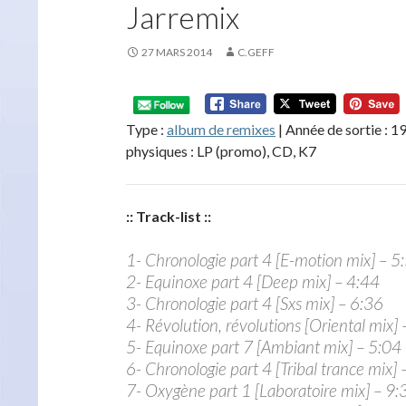
Jarremix
27 MARS 2014
C.GEFF
Type :
album de remixes
| Année de sortie : 1
physiques : LP (promo), CD, K7
:: Track-list ::
1- Chronologie part 4 [E-motion mix] – 5
2- Equinoxe part 4 [Deep mix] – 4:44
3- Chronologie part 4 [Sxs mix] – 6:36
4- Révolution, révolutions [Oriental mix]
5- Equinoxe part 7 [Ambiant mix] – 5:04
6- Chronologie part 4 [Tribal trance mix] 
7- Oxygène part 1 [Laboratoire mix] – 9: