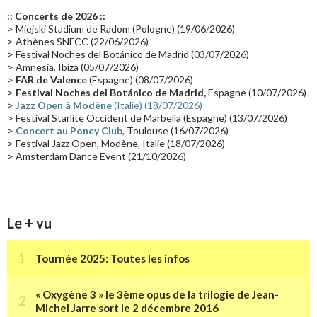
Europe en concert
(17)
Critique
(17)
Coffret
(17)
Chronologie
(16)
:: Concerts de 2026 ::
Passages radio
(16)
Vidéo Jarrecast
(16)
Synthé 80's
(16)
> Miejski Stadium de Radom (Pologne) (19/06/2026)
> Athènes SNFCC (22/06/2026)
Les concerts en Chine
(16)
Cinéma
(16)
Houston
(15)
Lyon
(15)
> Festival Noches del Botánico de Madrid (03/07/2026)
> Amnesia, Ibiza (05/07/2026)
Synthé Roland
(15)
Belgique
(15)
Récompense
(14)
>
FAR de Valence
(Espagne) (08/07/2026)
Collaborations 70's
(14)
Astronomie
(14)
France Inter
(14)
>
Festival Noches del Botánico de Madrid,
Espagne (10/07/2026)
>
Jazz Open à Modène
(Italie) (18/07/2026)
Tournée 2025
(14)
2024
(14)
Chine
(13)
> Festival Starlite Occident de Marbella (Espagne) (13/07/2026)
>
Concert au Poney Club
, Toulouse (16/07/2026)
> Festival Jazz Open, Modène, Italie (18/07/2026)
> Amsterdam Dance Event (21/10/2026)
Le + vu
Tournée 2025: Toutes les infos
« Oxygène 3 » le 3ème opus de la trilogie de Jean-
Michel Jarre sort le 2 décembre 2016