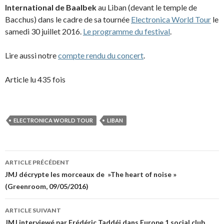
International de Baalbek
au Liban (devant le temple de
Bacchus) dans le cadre de sa tournée
Electronica World Tour
le
samedi 30 juillet 2016.
Le programme du festival
.
Lire aussi notre
compte rendu du concert
.
Article lu 435 fois
ELECTRONICA WORLD TOUR
LIBAN
Navigation
ARTICLE PRÉCÉDENT
des
JMJ décrypte les morceaux de »The heart of noise »
(Greenroom, 09/05/2016)
articles
ARTICLE SUIVANT
JMJ interviewé par Frédéric Taddéi dans Europe 1 social club