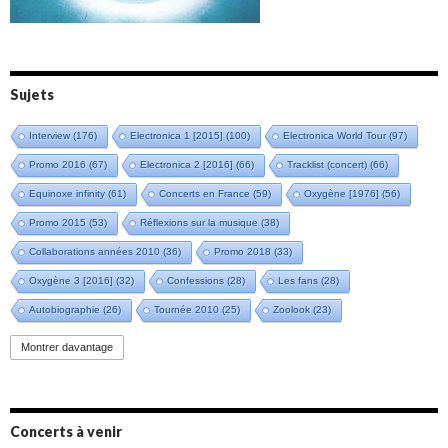
Sujets
Interview
(176)
Electronica 1 [2015]
(100)
Electronica World Tour
(97)
Promo 2016
(67)
Electronica 2 [2016]
(66)
Tracklist (concert)
(66)
Equinoxe infinity
(61)
Concerts en France
(59)
Oxygène [1976]
(56)
Promo 2015
(53)
Réflexions sur la musique
(38)
Collaborations années 2010
(36)
Promo 2018
(33)
Oxygène 3 [2016]
(32)
Confessions
(28)
Les fans
(28)
Autobiographie
(26)
Tournée 2010
(25)
Zoolook
(23)
Promo 2019
(23)
Avant "Oxygène"
(23)
Equinoxe
(21)
Vinyle
(21)
Montrer davantage
Emissions 2010
(21)
Disques rares
(20)
Synthé 70's
(20)
Album instrumental
(20)
Claviériste
(19)
Groupe de Recherche Musicale
(18)
France 2
(18)
Concerts à venir