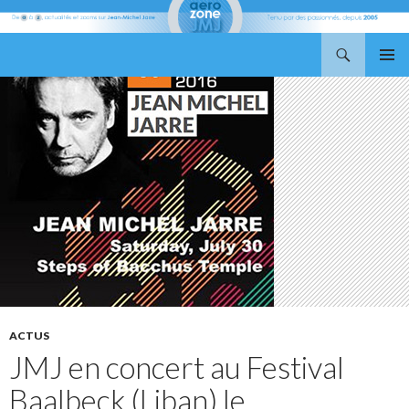
Recherche
Aerozone JMJ
ALLER
MENU
AU
PRINCI
CONTENU
ACTUS
JMJ en concert au Festival
Baalbeck (Liban) le