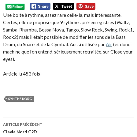
Une boite à rythme, assez rare celle-la, mais intéressante.
Certes, elle ne propose que 9 rythmes pré-enregistrés (Waltz,
Samba, Rhumba, Bossa Nova, Tango, Slow Rock, Swing, Rock1,
Rock2) mais il était possible de modifier les sons de la Bass
Drum, du Snare et de la Cymbal. Aussi utilisée par
Air
(et donc
machine que l’on entend, sérieusement retraitée, sur Close your
eyes).
Article lu 453 fois
SYNTHÉ KORG
Navigation
ARTICLE PRÉCÉDENT
des
Clavia Nord C2D