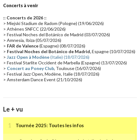
Groupe de Recherche Musicale
(18)
France 2
(18)
Concerts à venir
Europe en concert
(17)
Critique
(17)
Coffret
(17)
Chronologie
(16)
:: Concerts de 2026 ::
Passages radio
(16)
Vidéo Jarrecast
(16)
Synthé 80's
(16)
> Miejski Stadium de Radom (Pologne) (19/06/2026)
> Athènes SNFCC (22/06/2026)
Les concerts en Chine
(16)
Cinéma
(16)
Houston
(15)
Lyon
(15)
> Festival Noches del Botánico de Madrid (03/07/2026)
> Amnesia, Ibiza (05/07/2026)
Synthé Roland
(15)
Belgique
(15)
Récompense
(14)
>
FAR de Valence
(Espagne) (08/07/2026)
Collaborations 70's
(14)
Astronomie
(14)
France Inter
(14)
>
Festival Noches del Botánico de Madrid,
Espagne (10/07/2026)
>
Jazz Open à Modène
(Italie) (18/07/2026)
Tournée 2025
(14)
2024
(14)
Chine
(13)
> Festival Starlite Occident de Marbella (Espagne) (13/07/2026)
>
Concert au Poney Club
, Toulouse (16/07/2026)
> Festival Jazz Open, Modène, Italie (18/07/2026)
> Amsterdam Dance Event (21/10/2026)
Le + vu