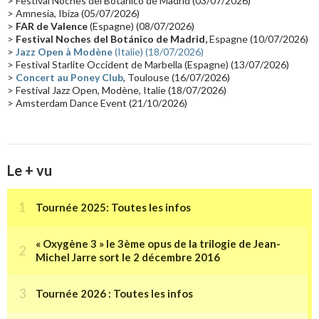
> Festival Noches del Botánico de Madrid (03/07/2026)
> Amnesia, Ibiza (05/07/2026)
Synthé Roland
(15)
Belgique
(15)
Récompense
(14)
>
FAR de Valence
(Espagne) (08/07/2026)
Collaborations 70's
(14)
Astronomie
(14)
France Inter
(14)
>
Festival Noches del Botánico de Madrid,
Espagne (10/07/2026)
>
Jazz Open à Modène
(Italie) (18/07/2026)
Tournée 2025
(14)
2024
(14)
Chine
(13)
> Festival Starlite Occident de Marbella (Espagne) (13/07/2026)
>
Concert au Poney Club
, Toulouse (16/07/2026)
> Festival Jazz Open, Modène, Italie (18/07/2026)
> Amsterdam Dance Event (21/10/2026)
Le + vu