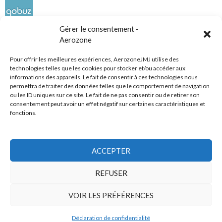
Gérer le consentement -
Aerozone
Pour offrir les meilleures expériences, AerozoneJMJ utilise des
technologies telles que les cookies pour stocker et/ou accéder aux
informations des appareils. Le fait de consentir à ces technologies nous
Réseaux sociaux
permettra de traiter des données telles que le comportement de navigation
ou les ID uniques sur ce site. Le fait de ne pas consentir ou de retirer son
consentement peut avoir un effet négatif sur certaines caractéristiques et
fonctions.
ACCEPTER
Tous droits réservés
REFUSER
AerozoneJMJ.fr
© Mars 2006-Août 2026
VOIR LES PRÉFÉRENCES
Déclaration de confidentialité
Politique de confidentialité
Fièrement propulsé par WordPress