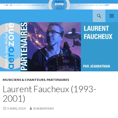
Recherche
Aerozone JMJ
ALLER
MENU
AU
PRINCI
CONTENU
MUSICIENS & CHANTEURS
,
PARTENAIRES
Laurent Faucheux (1993-
2001)
5 AVRIL 2014
JEANBATMAN